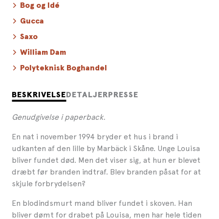
Bog og Idé
Gucca
Saxo
William Dam
Polyteknisk Boghandel
BESKRIVELSE
DETALJER
PRESSE
Genudgivelse i paperback.
En nat i november 1994 bryder et hus i brand i
udkanten af den lille by Marbäck i Skåne. Unge Louisa
bliver fundet død. Men det viser sig, at hun er blevet
dræbt før branden indtraf. Blev branden påsat for at
skjule forbrydelsen?
En blodindsmurt mand bliver fundet i skoven. Han
bliver dømt for drabet på Louisa, men har hele tiden