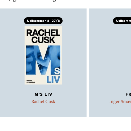
Udkommer d. 27/8
Udkomme
M'S LIV
FR
Rachel Cusk
Inger Smæ