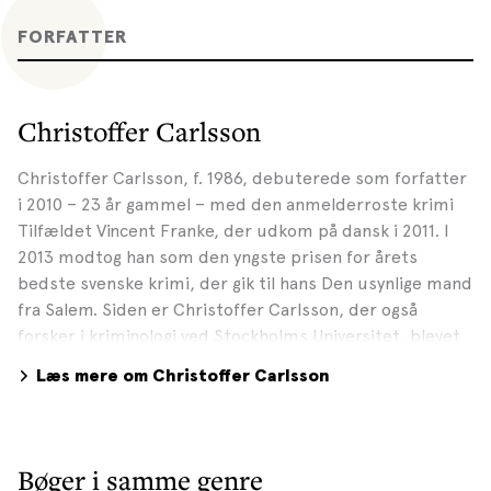
FORFATTER
Christoffer Carlsson
Christoffer Carlsson, f. 1986, debuterede som forfatter
i 2010 – 23 år gammel – med den anmelderroste krimi
Tilfældet Vincent Franke, der udkom på dansk i 2011. I
2013 modtog han som den yngste prisen for årets
bedste svenske krimi, der gik til hans Den usynlige mand
fra Salem. Siden er Christoffer Carlsson, der også
forsker i kriminologi ved Stockholms Universitet, blevet
en af Sveriges førende krimiforfattere. På dansk er
Læs mere om Christoffer Carlsson
senest udkommet kriminalromanen Forbandelsen
(2021), og i december 2022 følger kriminalromanen
Brænd mig en sol. Fotograf: Emelie Asplund, 2021
Bøger i samme genre