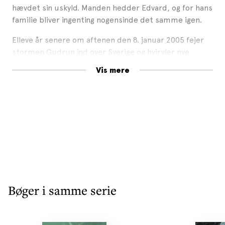
hævdet sin uskyld. Manden hedder Edvard, og for hans
familie bliver ingenting nogensinde det samme igen.
Elleve år senere om aftenen den 8. januar 2005 fejer
stormen Gudrun ind over Sverige og hvirvler nye
beviser op. Er Edvard uskyldig, som han hele tiden har
Vis mere
hævdet? Er drabsmanden fortsat på fri fod?
FORBANDELSEN er en atmosfæremættet og
gribende spændingsroman om mord og justitsmord,
som strækker sig over flere generationer. Om social
stigmatisering, om janteloven og de negative sider af
livet i landsbyen, hvor alle ved alt om alle.
Bøger i samme serie