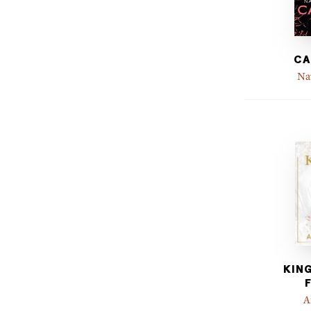
CA
Na
KING
A