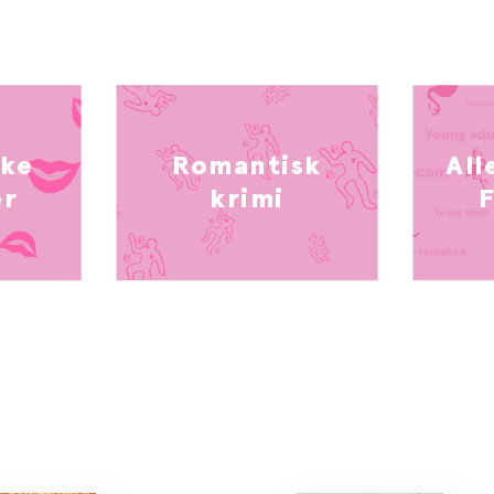
ske
Romantisk
All
er
krimi