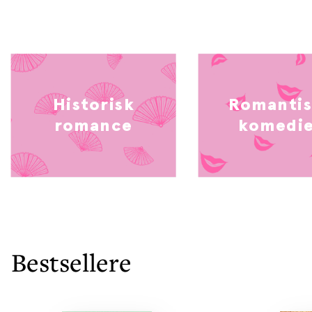
Historisk
Romanti
romance
komedi
Bestsellere