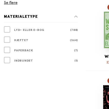
Se flere
MATERIALETYPE
LYD- ELLER E-BOG
(788)
HÆFTET
(364)
PAPERBACK
(7)
W
INDBUNDET
(1)
E