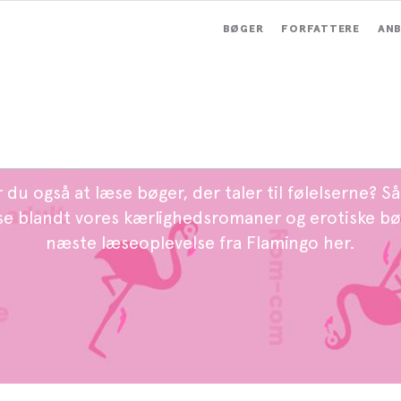
BØGER
FORFATTERE
ANB
Romantik og erotik
r du også at læse bøger, der taler til følelserne? Så
e blandt vores kærlighedsromaner og erotiske bø
næste læseoplevelse fra Flamingo her.