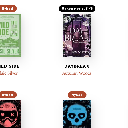
Nyhed
Udkommer d. 11/8
ILD SIDE
DAYBREAK
lsie Silver
Autumn Woods
Nyhed
Nyhed