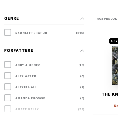
GENRE
406 PRODUK
SKØNLITTERATUR
(210)
Udk
FORFATTERE
ABBY JIMENEZ
(18)
ALEX ASTER
(3)
ALEXIS HALL
(9)
THE KN
AMANDA PROWSE
(6)
Ra
AMBER KELLY
(38)