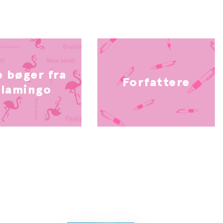
e bøger fra
Forfattere
Flamingo