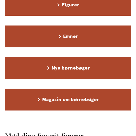
Figurer
Emner
Nye børnebøger
Magasin om børnebøger
Mød dine favorit-figurer