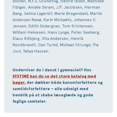
Blicher, N.F.S. Grundtvig, Henrik Ibsen, Mathilde
Fibiger, Amalie Skram, J.P. Jacobsen, Herman
Bang, Selma Lagerlöf, Marie Bregendahl, Martin
Andersen Nexø, Karin Michaëlis, Johannes V.
Jensen, Edith Södergran, Tom Kristensen,
William Heinesen, Hans Lynge, Peter Seeberg,
Klaus Rifbjerg, Vita Andersen, Henrik
Nordbrandt, Dan Turèll, Michael Strunge, Pia
Juul, Yahya Hassan.
Underviser du i dansk i gymnasiet? Hos
SYSTIME kan du se det store katalog med
bøger,
der dækker både kanonforfattere og
samtidsforfattere – alle udvalgt med
henblik på at skabe læseglæde og gode
faglige samtaler.