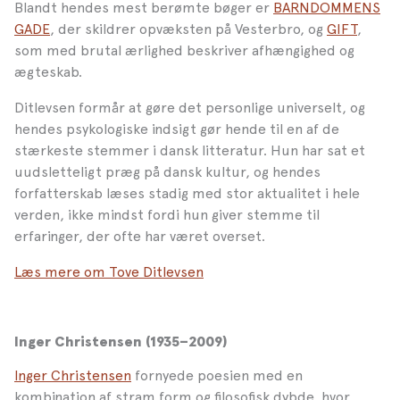
Blandt hendes mest berømte bøger er
BARNDOMMENS
GADE
, der skildrer opvæksten på Vesterbro, og
GIFT
,
som med brutal ærlighed beskriver afhængighed og
ægteskab.
Ditlevsen formår at gøre det personlige universelt, og
hendes psykologiske indsigt gør hende til en af de
stærkeste stemmer i dansk litteratur. Hun har sat et
uudsletteligt præg på dansk kultur, og hendes
forfatterskab læses stadig med stor aktualitet i hele
verden, ikke mindst fordi hun giver stemme til
erfaringer, der ofte har været overset.
Læs mere om Tove Ditlevsen
Inger Christensen (1935–2009)
Inger Christensen
fornyede poesien med en
kombination af stram form og filosofisk dybde, hvor