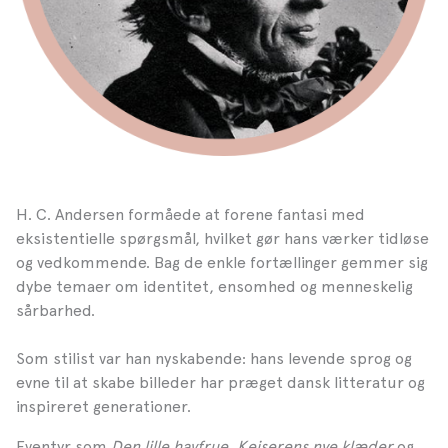
H. C. Andersen formåede at forene fantasi med
eksistentielle spørgsmål, hvilket gør hans værker tidløse
og vedkommende. Bag de enkle fortællinger gemmer sig
dybe temaer om identitet, ensomhed og menneskelig
sårbarhed.
Som stilist var han nyskabende: hans levende sprog og
evne til at skabe billeder har præget dansk litteratur og
inspireret generationer.
Eventyr som
Den lille havfrue
,
Kejserens nye klæder
og