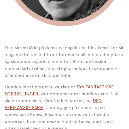
Hun skrev både på dansk og engelsk og blev kendt for sin
elegante fortællestil, der forener realisme med mytiske
og skæbneprægede elementer. Blixen udforsker
menneskets frihed, moral og forholdet til skæbnen –
ofte med en ironisk undertone.
Hendes mest berømte værker er
SYV FANTASTISKE
FORTÆLLINGER
, der demonstrerer hendes evne til at
skabe komplekse, gådefulde historier, og
DEN
AFRIKANSKE FARM
, som bygger på hendes egne
oplevelser i Kenya. Blixen var en mester i at skabe
universer, hvor mennesket konfronteres med livets
uforudsigelighed og egne valg.