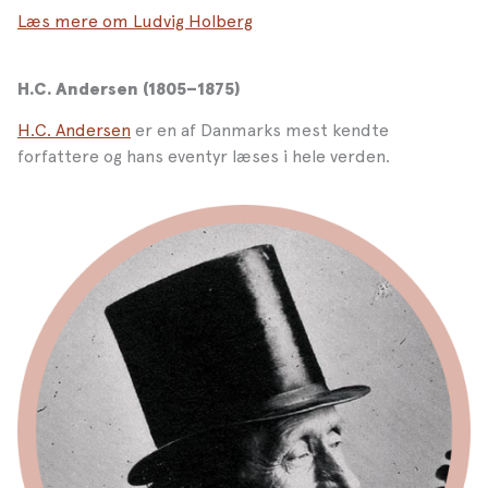
Læs mere om Ludvig Holberg
H.C. Andersen (1805–1875)
H.C. Andersen
er en af Danmarks mest kendte
forfattere og hans eventyr læses i hele verden.