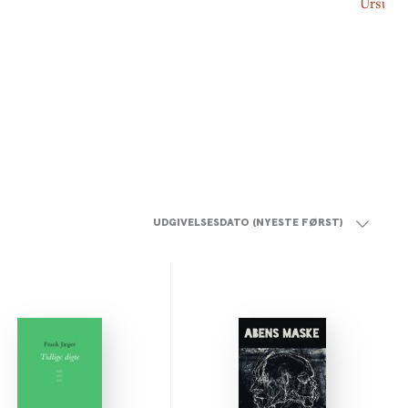
Ursula 
UDGIVELSESDATO (NYESTE FØRST)