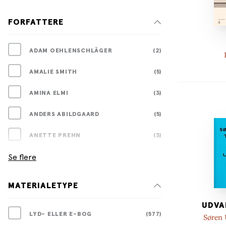
FORFATTERE
ADAM OEHLENSCHLÄGER
(2)
AMALIE SMITH
(5)
AMINA ELMI
(3)
ANDERS ABILDGAARD
(5)
ANETTE PREHN
(3)
Se flere
MATERIALETYPE
UDVA
LYD- ELLER E-BOG
(577)
Søren 