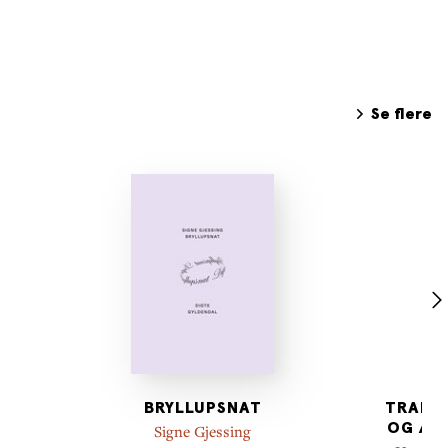
Se flere
BRYLLUPSNAT
TRANS
OG ÆS
Signe Gjessing