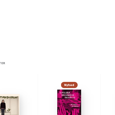
TER
Nyhed