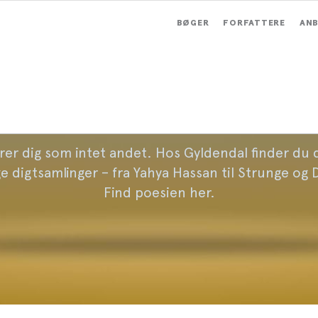
BØGER
FORFATTERE
ANB
Digte
rer dig som intet andet. Hos Gyldendal finder du 
e digtsamlinger – fra Yahya Hassan til Strunge og 
Find poesien her.