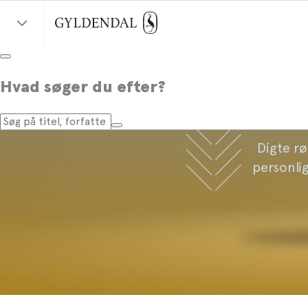
Hvad søger du efter?
Digte rø
personlig