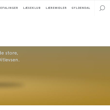
EFALINGER
LÆSEKLUB
LÆREMIDLER
GYLDENDAL
de store,
Ditlevsen.