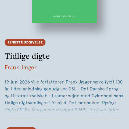
SENESTE UDGIVELSE
Tidlige digte
Frank Jæger
19. juni 2026 ville forfatteren Frank Jæger være fyldt 100
år. I den anledning genudgiver DSL - Det Danske Sprog-
og Litteraturselskab - i samarbejde med Gyldendal hans
tidlige digtsamlinger i ét bind. Det indeholder
Dydige
digte (
1948),
Morgenens trompet (
1949),
De 5 aarstider
(
1950) og
Tyren (
1953). Bogen udkommer i serien
Danske
Klassikere,
og bindets udgiver er Lotte Thyrring