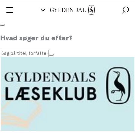
FORSIDE
BLIV MEDLEM
TILBUD & FORDELE
LÆSEKREDSMATERIALE
OM LÆSEKLUBBEN
Hvad søger du efter?