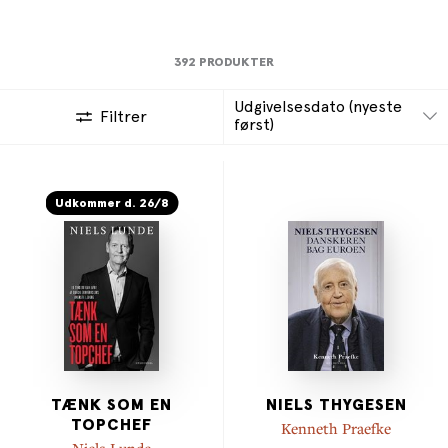
392 PRODUKTER
Udgivelsesdato (nyeste
Filtrer
først)
Udkommer d. 26/8
TÆNK SOM EN
NIELS THYGESEN
TOPCHEF
Kenneth Praefke
Niels Lunde