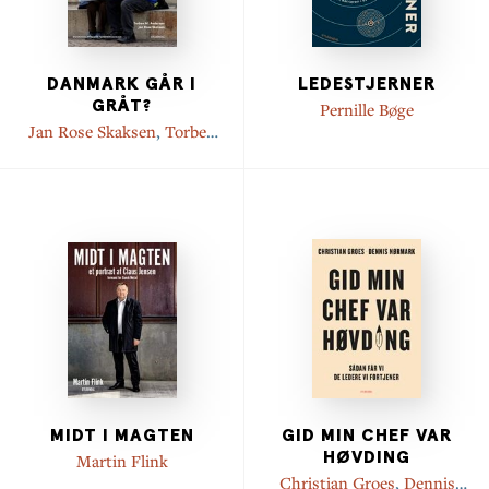
DANMARK GÅR I
LEDESTJERNER
GRÅT?
Pernille Bøge
Jan Rose Skaksen
,
Torben
M. Andersen
MIDT I MAGTEN
GID MIN CHEF VAR
HØVDING
Martin Flink
Christian Groes
,
Dennis