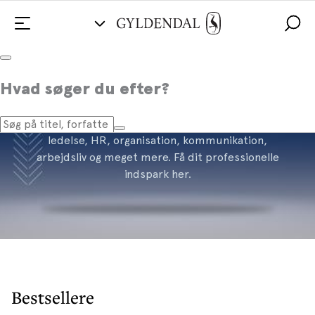
Business
Hvad søger du efter?
Læs dig dygtigere på jobbet og få ny viden om
ledelse, HR, organisation, kommunikation,
arbejdsliv og meget mere. Få dit professionelle
indspark her.
Bestsellere