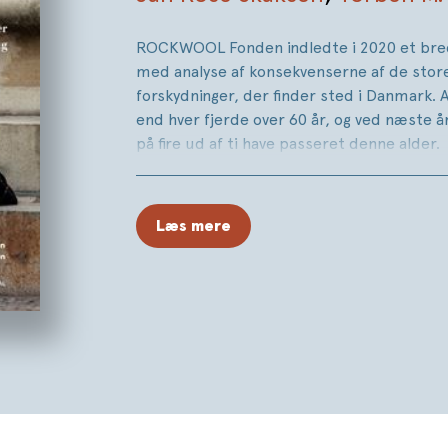
ROCKWOOL Fonden indledte i 2020 et bred
med analyse af konsekvenserne af de stor
forskydninger, der finder sted i Danmark. 
end hver fjerde over 60 år, og ved næste å
på fire ud af ti have passeret denne alder.
Udviklingen bærer uden tvivl en velfærdsge
af længere levetider. Men hvordan skal vi f
Læs mere
af aldringen? Første udgivelse fra projekt
aldrende Danmark
redigeret af Torben M.
Skaksen, der analyserede både de individu
samfundsmæssige konsekvenser fra en ræk
perspektiver. I
Går Danmark i gråt?
fortsæt
ud fra et nyt og detaljeret datasæt med a
samfundsøkonomiske konsekvenser.
Værket indleder med aldringens betydning
og i tæt sammenhæng med dette analysere