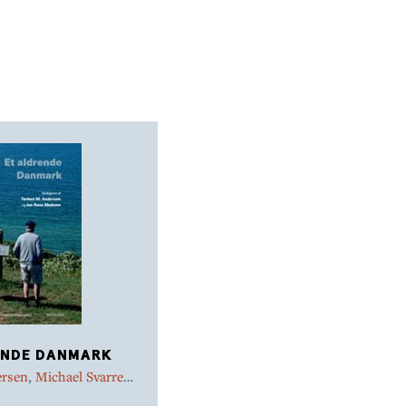
velstand. Derpå testes det danske pensi
holdbarhed, hvilket følges op af en unders
velfærdssamfundets økonomiske bæredygt
tematiseres forholdet mellem generationer
for at opretholde den generationskontrakt
for velfærdssamfundets stabilitet?
Med de to bøger præsenterer ROCKWOOL F
konsekvenserne af aldringen og tydeliggør 
problemstillinger og valg, der trænger sig 
21. århundredes demografi.
ENDE DANMARK
ersen
,
Michael Svarrer
,
rd
,
Jan Rose Skaksen