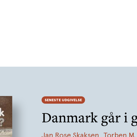
SENESTE UDGIVELSE
Danmark går i g
Jan Rose Skaksen
,
Torben M.