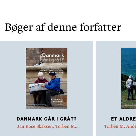
Bøger af denne forfatter
DANMARK GÅR I GRÅT?
ET ALDR
Jan Rose Skaksen
,
Torben M.
Torben M. And
Andersen
Tine Rostgaa