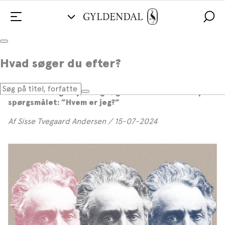
Han søgte svar på det evige spørgsmål
Hvad søger du efter?
Henrik Pontoppidan tegnede i sine mange bøger
skarpe og nuancerede portrætter af både
mennesker og miljøer og søgte konstant et svar på
spørgsmålet: ”Hvem er jeg?”
Af Sisse Tvegaard Andersen / 15-07-2024