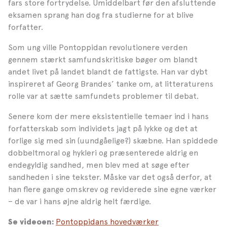
fars store fortrydelse. Umiddelbart før den afsluttende
eksamen sprang han dog fra studierne for at blive
forfatter.
Som ung ville Pontoppidan revolutionere verden
gennem stærkt samfundskritiske bøger om blandt
andet livet på landet blandt de fattigste. Han var dybt
inspireret af Georg Brandes’ tanke om, at litteraturens
rolle var at sætte samfundets problemer til debat.
Senere kom der mere eksistentielle temaer ind i hans
forfatterskab som individets jagt på lykke og det at
forlige sig med sin (uundgåelige?) skæbne. Han spiddede
dobbeltmoral og hykleri og præsenterede aldrig en
endegyldig sandhed, men blev med at søge efter
sandheden i sine tekster. Måske var det også derfor, at
han flere gange omskrev og reviderede sine egne værker
– de var i hans øjne aldrig helt færdige.
Pontoppidans hovedværker
Se videoen: