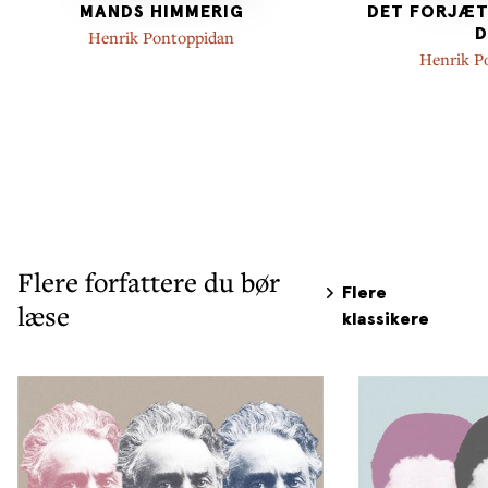
MANDS HIMMERIG
DET FORJÆTT
D
Henrik Pontoppidan
Henrik P
Flere forfattere du bør
Flere
læse
klassikere