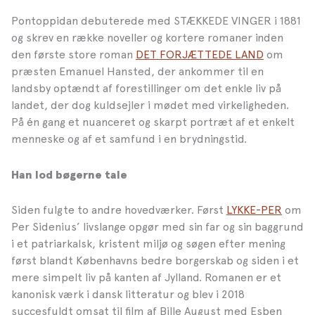
Pontoppidan debuterede med STÆKKEDE VINGER i 1881
og skrev en række noveller og kortere romaner inden
den første store roman
DET FORJÆTTEDE LAND
om
præsten Emanuel Hansted, der ankommer til en
landsby optændt af forestillinger om det enkle liv på
landet, der dog kuldsejler i mødet med virkeligheden.
På én gang et nuanceret og skarpt portræt af et enkelt
menneske og af et samfund i en brydningstid.
Han lod bøgerne tale
Siden fulgte to andre hovedværker. Først
LYKKE-PER
om
Per Sidenius’ livslange opgør med sin far og sin baggrund
i et patriarkalsk, kristent miljø og søgen efter mening
først blandt Københavns bedre borgerskab og siden i et
mere simpelt liv på kanten af Jylland. Romanen er et
kanonisk værk i dansk litteratur og blev i 2018
succesfuldt omsat til film af Bille August med Esben