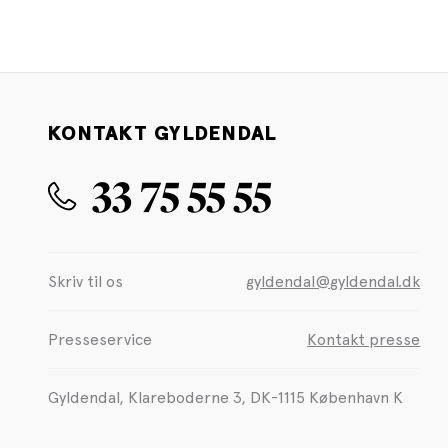
KONTAKT GYLDENDAL
33 75 55 55
Skriv til os
gyldendal@gyldendal.dk
Presseservice
Kontakt presse
Gyldendal, Klareboderne 3, DK-1115 København K