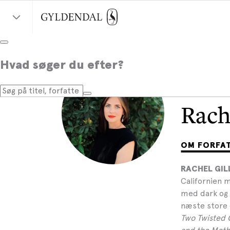
Hvad søger du efter?
Rach
OM FORFA
RACHEL GIL
Californien m
med dark og 
næste store 
Two Twisted 