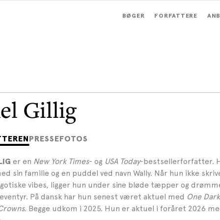
BØGER
FORFATTERE
ANB
el Gillig
TTEREN
PRESSEFOTOS
er en
New York Times
- og
USA Today
-bestsellerforfatter. 
LIG
ed sin familie og en puddel ved navn Wally. Når hun ikke skri
gotiske vibes, ligger hun under sine bløde tæpper og drømm
eventyr. På dansk har hun senest været aktuel med
One Dar
Crowns.
Begge udkom i 2025. Hun er aktuel i foråret 2026 m