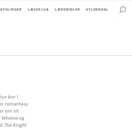
EFALINGER
LÆSEKLUB
LÆREMIDLER
GYLDENDAL
Hun bor i
ver romantasy
er om sit
k Window
og
ed
The Knight