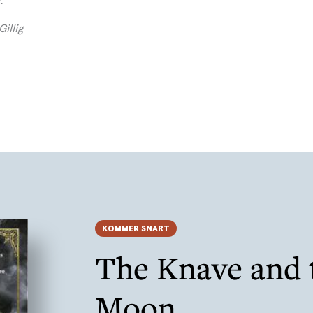
.
illig
KOMMER SNART
The Knave and 
Moon