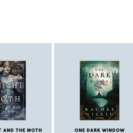
ny.
The Knave and the Moon
er anden bog i
St
duetten fra dronningen af gotisk romantasy,
T AND THE MOTH
ONE DARK WINDOW