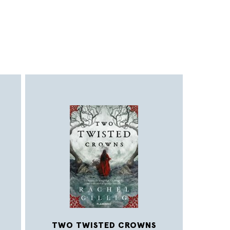
onewater Kingdom
-
 Rachel Gillig.
TWO TWISTED CROWNS