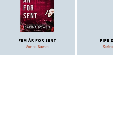
thriller om passion, svigt og den farlige jagt på
sandheden.
FEM ÅR FOR SENT
PIPE 
Sarina Bowen
Sarin