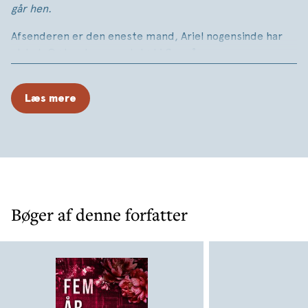
går hen.
Afsenderen er den eneste mand, Ariel nogensinde har
elsket. Og han har været død i flere år.
At se Drews navn dukke op på skærmen er som et slag i
maven. Ariel ved, det ikke kan være sandt. Alligevel tager
Læs mere
hun hen til træet. Det bliver hun nødt til.
Ingen dukker op. Men Ariel er rystet og alt, hun troede,
hun vidste om den dag, stiller hun nu spørgsmål ved. Jo
flere spørgsmål hun stiller, desto mere dystre bliver
svarene. To ting står klart: Alt, hun fik at vide for fem år
siden, var løgn – og nogen lyver stadig for hende.
Bøger af denne forfatter
Sandheden er derude. For at beskytte sig selv – og sin
søn – må hun finde den, før den finder hende. Og med
den, svaret på hvad der virkelig skete med Drew.
Fem år for sent
af Sarina Bowen er en intens romantisk