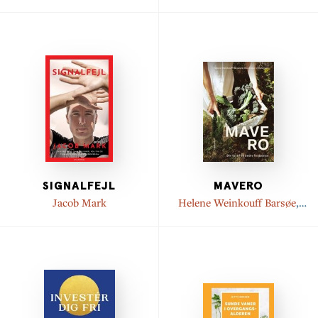
Christina Prinds
,
Hannah
Lang
,
Maiken Fabricius
Damm
,
Dorte Hvidtjørn
SIGNALFEJL
MAVERO
Jacob Mark
Helene Weinkouff Barsøe
,
Alice Højer Christensen