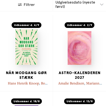
Udgivelsesdato (nyeste
Filtrer
først)
Udkommer d. 4/9
Udkommer d. 2/9
NÅR MODGANG GØR
ASTRO-KALENDEREN
STÆRK
2027
Hans Henrik Knoop
,
Bo
Amalie Bendixen
,
Marianne
Krüger
Gellert
Udkommer d. 18/8
Udkommer d. 13/8