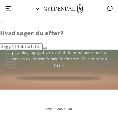
Krop og sind
Hvad søger du efter?
Find det bedste udvalg af bøger om krop, sundhed,
psykologi og sjæl, skrevet af de mest anerkendte
danske og internationale forfattere. Få inspiration
her »
496 PRODUKTER