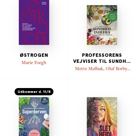
ØSTROGEN
PROFESSORENS
VEJVISER TIL SUNDH
...
Marie Foegh
Mette Mølbak
,
Oluf Borbye
Pedersen
Udkommer d. 11/8