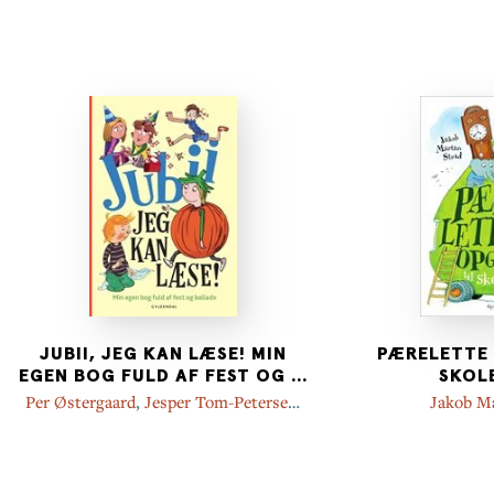
JUBII, JEG KAN LÆSE! MIN
PÆRELETTE 
EGEN BOG FULD AF FEST OG
...
SKOL
Per Østergaard
,
Jesper Tom-Petersen
,
Jakob Ma
Marie Duedahl
,
Mette-Kirstine Bak
,
LG
Jensen
,
Kim Dalsgaard
,
Sara Ejersbo
,
Mikkel Straarup Møller
,
Anne Sofie
Hammer
,
Dina Gellert
,
Sabine Lemire
,