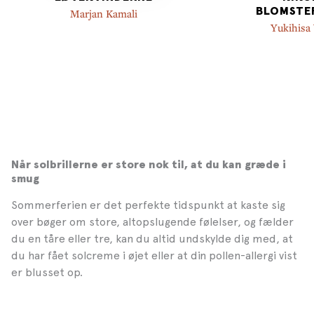
BLOMSTE
Marjan Kamali
Yukihis
Når solbrillerne er store nok til, at du kan græde i
smug
Sommerferien er det perfekte tidspunkt at kaste sig
over bøger om store, altopslugende følelser, og fælder
du en tåre eller tre, kan du altid undskylde dig med, at
du har fået solcreme i øjet eller at din pollen-allergi vist
er blusset op.