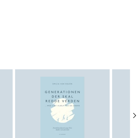
ner og er desuden leder af og
på MRT® Træneruddannelsen.