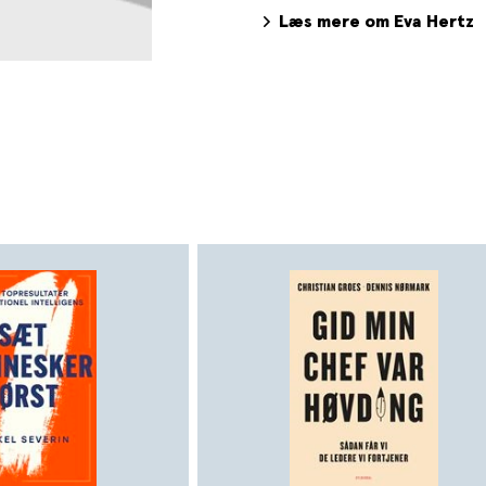
medarbejdere og organisatio
Læs mere om Eva Hertz
gennemgående underviser 