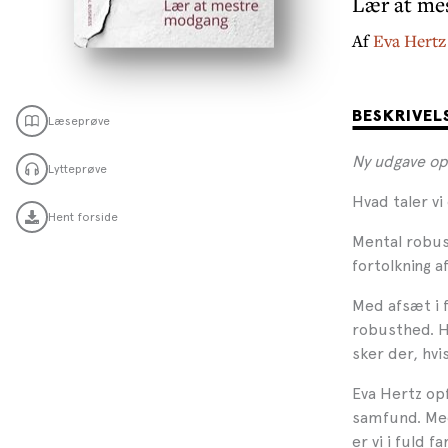
Lær at me
Af
Eva Hertz
BESKRIVEL
Læseprøve
Ny udgave op
Lytteprøve
Hvad taler vi
Hent forside
Mental robus
fortolkning a
Med afsæt i 
robusthed. Hv
sker der, hvi
Eva Hertz op
samfund. Med
er vi i fuld 