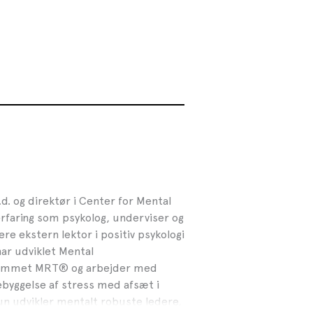
.d. og direktør i Center for Mental
rfaring som psykolog, underviser og
re ekstern lektor i positiv psykologi
har udviklet Mental
ammet MRT® og arbejder med
ebyggelse af stress med afsæt i
un udvikler mentalt robuste ledere,