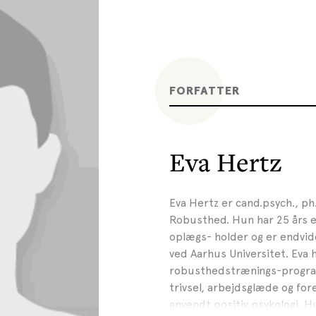
FORFATTER
Eva Hertz
Eva Hertz er cand.psych., ph
Robusthed. Hun har 25 års e
oplægs- holder og er endvide
ved Aarhus Universitet. Eva 
robusthedstrænings-progr
trivsel, arbejdsglæde og for
anvendt positiv psykologi. H