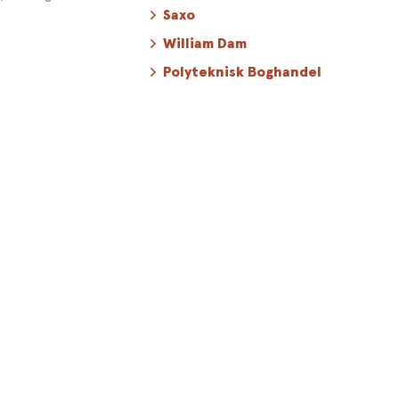
Saxo
William Dam
Polyteknisk Boghandel