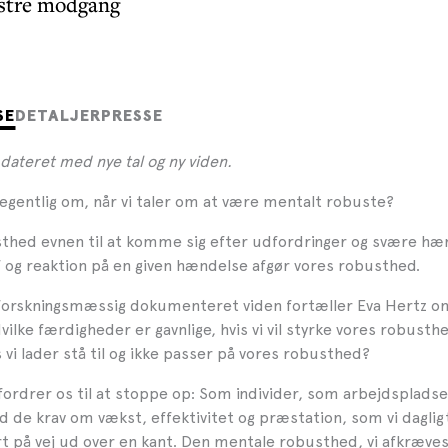
stre modgang
SE
DETALJER
PRESSE
dateret med nye tal og ny viden.
 egentlig om, når vi taler om at være mentalt robuste?
thed evnen til at komme sig efter udfordringer og svære hæ
f og reaktion på en given hændelse afgør vores robusthed.
forskningsmæssig dokumenteret viden fortæller Eva Hertz o
ilke færdigheder er gavnlige, hvis vi vil styrke vores robust
s vi lader stå til og ikke passer på vores robusthed?
fordrer os til at stoppe op: Som individer, som arbejdspladse
 de krav om vækst, effektivitet og præstation, som vi dagligt
fart på vej ud over en kant. Den mentale robusthed, vi afkræves