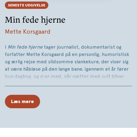
SENESTE UDGIVELSE
Min fede hjerne
Mette Korsgaard
I
Min fede hjerne
tager journalist, dokumentarist og
forfatter Mette Korsgaard på en personlig, humoristisk
og ærlig rejse med slidsomme slankekure, der viser sig
at være håbløse på den lange bane. Igennem et år fører
hun dagbog, og vi er med, når nætter med sult bliver
alenlange, når alt, hun kan koncentrere sig om i en
dramatisk italiensk mafiafilm, er en pastaret, og når
lægen ihærdigt prøver at holde hendes mod oppe til
Læs mere
endnu en måned på slankemedicin.
Løbende konsulterer hun videnskaben, hvor nogle af de
tungeste vægtforskere bidrager med forklaringen på,
hvorfor verdens befolkning bliver tykkere og tykkere, når