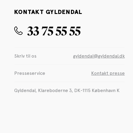
KONTAKT GYLDENDAL
33 75 55 55
Skriv til os
gyldendal@gyldendal.dk
Presseservice
Kontakt presse
Gyldendal, Klareboderne 3, DK-1115 København K