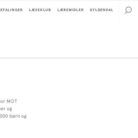
EFALINGER
LÆSEKLUB
LÆREMIDLER
GYLDENDAL
 for MOT
øer og
000 børn og