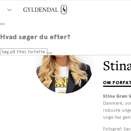
Hvad søger du efter?
Stin
OM FORFA
Stina Grøn 
Danmark, som 
robuste unge
unge har ge
Fotograf: Sar