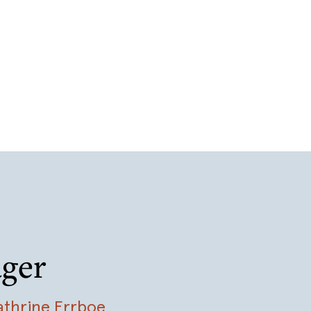
ager
athrine Errboe