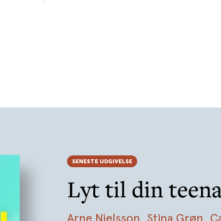
SENESTE UDGIVELSE
Lyt til din teen
Arne Nielsson
,
Stina Grøn
,
C