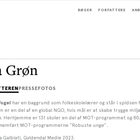
BØGER
FORFATTERE
ANB
a Grøn
TTEREN
PRESSEFOTOS
har en baggrund som folkeskolelærer og står i spidsen
Vogel
er en del af en global NGO, hvis mål er at skabe trygge milj
. Herhjemme er 131 skoler en del af MOT-programmet og 80.
nnemført MOT-programmerne ”Robuste unge”.
a Galbiati, Gyldendal Medie 2023