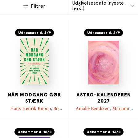
Udgivelsesdato (nyeste
Filtrer
først)
Udkommer d. 4/9
Udkommer d. 2/9
NÅR MODGANG GØR
ASTRO-KALENDEREN
STÆRK
2027
Hans Henrik Knoop
,
Bo
Amalie Bendixen
,
Marianne
Krüger
Gellert
Udkommer d. 18/8
Udkommer d. 13/8