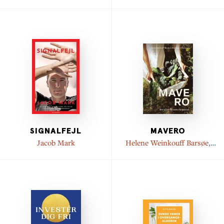
Christina Prinds
,
Hannah
Lang
,
Maiken Fabricius
Damm
,
Dorte Hvidtjørn
SIGNALFEJL
MAVERO
Jacob Mark
Helene Weinkouff Barsøe
,
Alice Højer Christensen