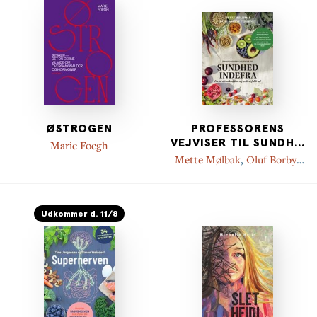
ØSTROGEN
PROFESSORENS
VEJVISER TIL SUNDH
...
Marie Foegh
Mette Mølbak
,
Oluf Borbye
Pedersen
Udkommer d. 11/8