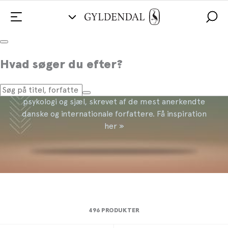
Krop og sind
Hvad søger du efter?
Find det bedste udvalg af bøger om krop, sundhed,
psykologi og sjæl, skrevet af de mest anerkendte
danske og internationale forfattere. Få inspiration
her »
496 PRODUKTER