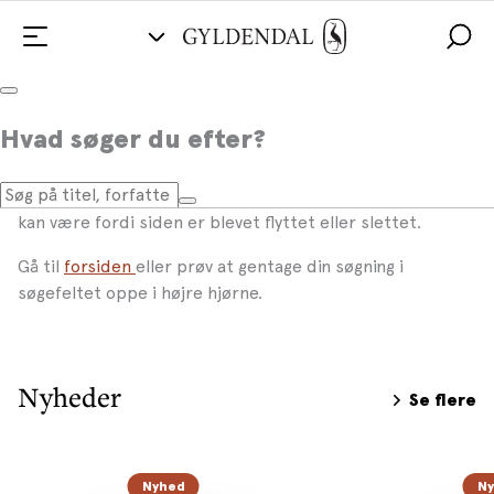
Hvad søger du efter?
Siden findes ikke!
Du prøver at tilgå en side, som desværre ikke findes. Det
kan være fordi siden er blevet flyttet eller slettet.
Gå til
forsiden
eller prøv at gentage din søgning i
søgefeltet oppe i højre hjørne.
Nyheder
Se flere
Nyhed
N