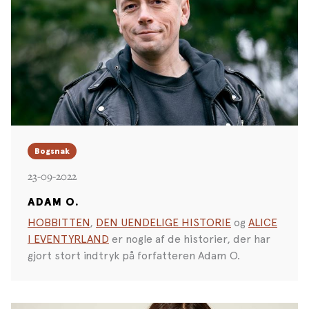
Bogsnak
23-09-2022
ADAM O.
HOBBITTEN
,
DEN UENDELIGE HISTORIE
og
ALICE
I EVENTYRLAND
er nogle af de historier, der har
gjort stort indtryk på forfatteren Adam O.