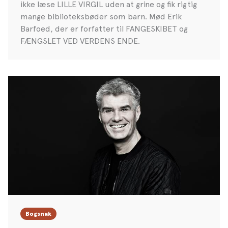
ikke læse LILLE VIRGIL uden at grine og fik rigtig
mange biblioteksbøder som barn. Mød Erik
Barfoed, der er forfatter til FANGESKIBET og
FÆNGSLET VED VERDENS ENDE.
Bogsnak