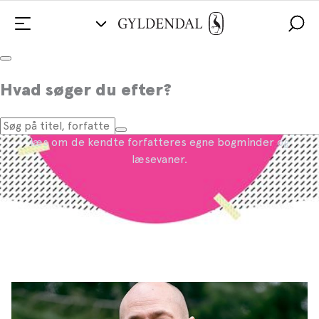
Bogsnak
Hvad søger du efter?
Få inspiration til gode læseoplevelser med børn, og
læs om de kendte forfatteres egne bogminder og
læsevaner.