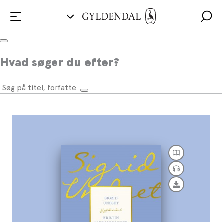
Kristin Lavransdatter
Hvad søger du efter?
Af
Sigrid Undset