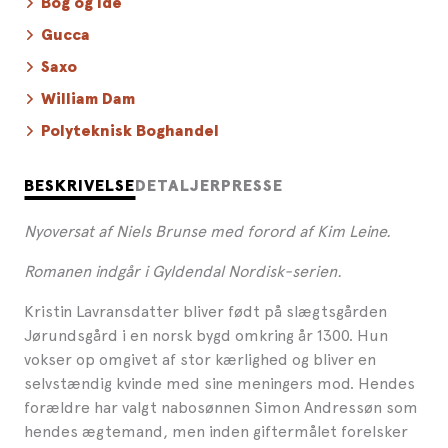
Bog og Idé
Gucca
Saxo
William Dam
Polyteknisk Boghandel
BESKRIVELSE
DETALJER
PRESSE
Nyoversat af Niels Brunse med forord af Kim Leine.
Romanen indgår i Gyldendal Nordisk-serien.
Kristin Lavransdatter bliver født på slægtsgården
Jørundsgård i en norsk bygd omkring år 1300. Hun
vokser op omgivet af stor kærlighed og bliver en
selvstændig kvinde med sine meningers mod. Hendes
forældre har valgt nabosønnen Simon Andressøn som
hendes ægtemand, men inden giftermålet forelsker