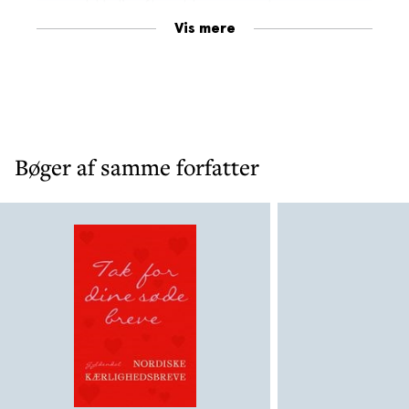
og lykkelig efter at have svævet gennem
alle disse varianter af menneskers sære
Vis mere
indbyrdes forhold.
Bøger af samme forfatter