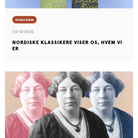
radikale værker, der forandrede verden og som stadig
er spillevende.
Interview
Denne bog er oversat af Niels Brunse
03-12-2025
NORDISKE KLASSIKERE VISER OS, HVEM VI
ER