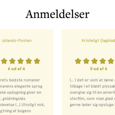
Anmeldelser
Jyllands-Posten
Kristeligt Dagbla
6 ud af 6
5 ud af 6
årets bedste romaner
(... ) det er som at læne 
manens elegante sprog
tilbage i et blødt plyss
iske opbygning giver en
overgive sig til en amer
, gnidningsløs
storfilm, som man glad 
levelse (…) Utroligt nok,
gerne lader sig opsluge af
agtning af bogens