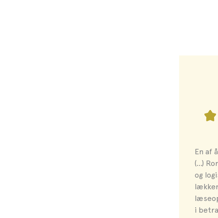
En af 
(…) Ro
og log
lækker
læseop
i betr