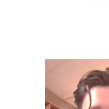
Et halvt årh
skuespillerin
pilots liv. E
forestillet s
hemmelighed
HIMMELSTORME
store intern
Bogen er ove