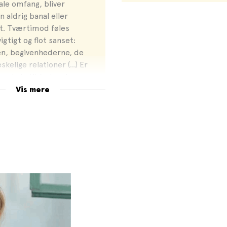
ale omfang, bliver
n aldrig banal eller
t. Tværtimod føles
vigtigt og flot sanset:
n, begivenhederne, de
kelige relationer (…) Er
n plads til én bog i
ufferten, kære læser,
Vis mere
 det blive
elstormere".