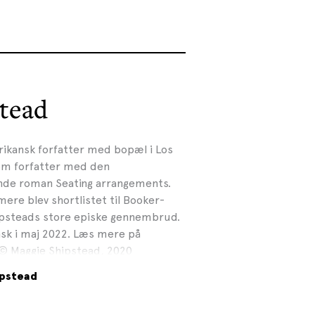
tead
ikansk forfatter med bopæl i Los
om forfatter med den
nde roman Seating arrangements.
e blev shortlistet til Booker-
hipsteads store episke gennembrud.
k i maj 2022. Læs mere på
© Maggie Shipstead, 2020
ipstead