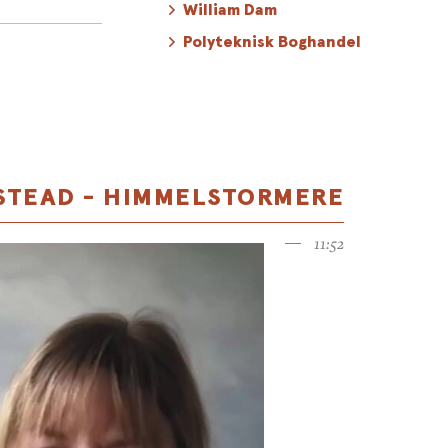
mt Hollywood-
William Dam
forsvundne
Polyteknisk Boghandel
e kunne have
liv og
ipsteads
STEAD - HIMMELSTORMERE
11:52