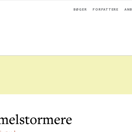
BØGER
FORFATTERE
ANB
melstormere