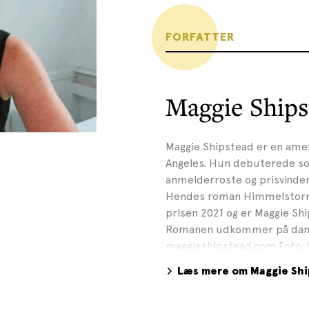
FORFATTER
Maggie Ships
Maggie Shipstead er en amer
Angeles. Hun debuterede s
anmelderroste og prisvinde
Hendes roman Himmelstormer
prisen 2021 og er Maggie S
Romanen udkommer på dans
maggieshipstead.com Foto: 
Læs mere om Maggie Sh