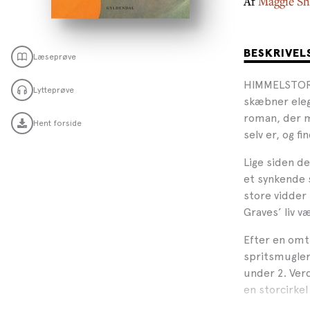
Af
Maggie Sh
BESKRIVEL
Læseprøve
HIMMELSTORME
Lytteprøve
skæbner eleg
roman, der 
Hent forside
selv er, og f
Lige siden d
et synkende s
store vidder 
Graves’ liv v
Efter en omt
spritsmugler,
under 2. Verd
en storcirkel