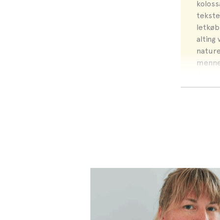
koloss
tekste
letkøb
alting 
nature
mennes
der ku
rejsek
så lad
"Himm