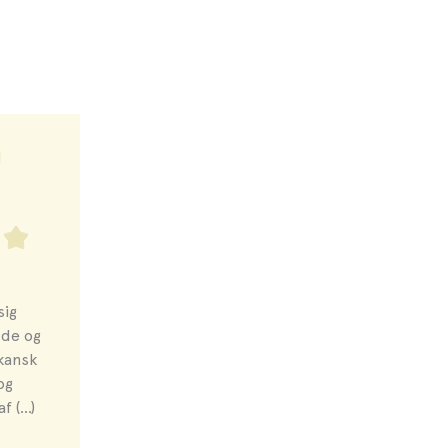
d
sig
æde og
ikansk
og
 (...)