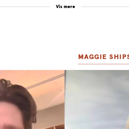
undrede senere har Hadley Baxter, en strålende men krisera
Vis mere
de, takket ja til en rolle som Marian Graves i en film om den 
n rolle, der får større betydning for Hadley end hun nogensind
ig og som driver hende ud i en større undersøgelse af Marians 
er.
RE blev shortlistet til Booker-prisen 2021 og er Maggie Sh
ationale gennembrud.
MAGGIE SHIP
rsat af Agnete Dorph Stjernfelt