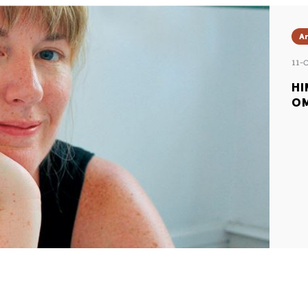
Ar
11-
HI
OM