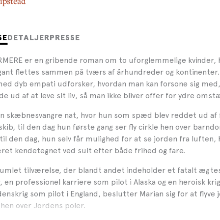
ipstead
SE
DETALJER
PRESSE
RE er en gribende roman om to uforglemmelige kvinder, hvi
ant flettes sammen på tværs af århundreder og kontinenter.
med dyb empati udforsker, hvordan man kan forsone sig me
inde ud af at leve sit liv, så man ikke bliver offer for ydre oms
en skæbnesvangre nat, hvor hun som spæd blev reddet ud af
kib, til den dag hun første gang ser fly cirkle hen over barn
til den dag, hun selv får mulighed for at se jorden fra luften,
æret kendetegnet ved sult efter både frihed og fare.
umlet tilværelse, der blandt andet indeholder et fatalt ægt
 en professionel karriere som pilot i Alaska og en heroisk kri
enskrig som pilot i England, beslutter Marian sig for at flyve 
 hen over Jordens poler.