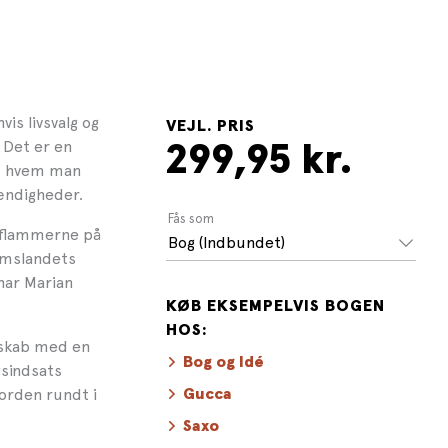
s livsvalg og
VEJL. PRIS
 Det er en
299,95 kr.
d, hvem man
tændigheder.
Fås som
 flammerne på
Bog (Indbundet)
domslandets
 har Marian
KØB EKSEMPELVIS BOGEN
HOS:
eskab med en
Bog og Idé
gsindsats
jorden rundt i
Gucca
Saxo