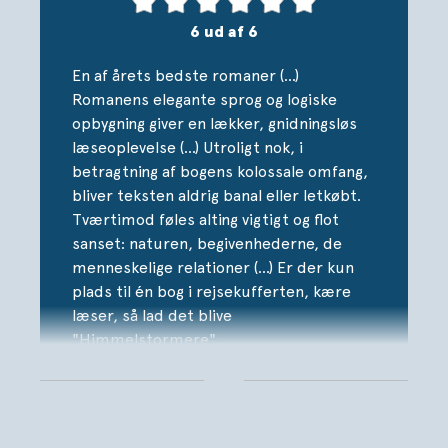
beslutter Marian sig for at flyve jorden rundt i en
6 ud af 6
storcirkel hen over Jordens poler.
En af årets bedste romaner (…)
Et halvt århundrede senere har Hadley Baxter, en
Romanens elegante sprog og logiske
strålende men kriseramt Hollywood-skuespillerinde,
opbygning giver en lækker, gnidningsløs
takket ja til en rolle som Marian Graves i en film om den
læseoplevelse (…) Utroligt nok, i
forsvundne pilots liv. En rolle, der får større betydning
betragtning af bogens kolossale omfang,
for Hadley end hun nogensinde kunne have forestillet sig
bliver teksten aldrig banal eller letkøbt.
og som driver hende ud i en større undersøgelse af
Tværtimod føles alting vigtigt og flot
Marians liv og hemmeligheder.
sanset: naturen, begivenhederne, de
menneskelige relationer (…) Er der kun
HIMMELSTORMERE blev shortlistet til Booker-prisen
plads til én bog i rejsekufferten, kære
2021 og er Maggie Shipsteads store gennembrud.
læser, så lad det blive
Bogen er oversat af Agnete Dorph Stjernfelt
"Himmelstormere".