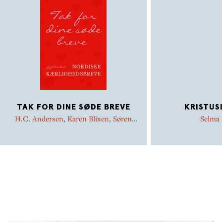
TAK FOR DINE SØDE BREVE
KRISTUS
H.C. Andersen
,
Karen Blixen
,
Søren
Selma 
Kierkegaard
,
Herman Bang
,
Sigrid
Undset
,
Selma Lagerlöf
,
August
Strindberg
,
Steen Steensen Blicher
,
Halldór Laxness
,
Holger Drachmann
,
Carl Nielsen
,
Jørgen-Frantz Jacobsen
,
Thorkild Bjørnvig
,
Thomas Dinesen