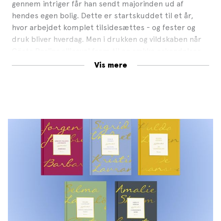
gennem intriger får han sendt majorinden ud af
hendes egen bolig. Dette er startskuddet til et år,
hvor arbejdet komplet tilsidesættes - og fester og
druk bliver hverdag. Men i drukken og vildskaben når
Gösta Berling alligevel frem til en række erkendelser.
Vis mere
Med et væld af tragiske og muntre episoder åbner
Selma Lagerlöf i
Gösta Berlings saga
op for
guldalderens Värmland på randen af fallit, religiøs og
moralsk opløsning.
Gösta Berlings saga
er
en fascinerende og farverig roman.
Genudgives i Anne Marie Bergs oversættelse fra 1999.
Gyldendal Nordisk er kendte og glemte klassikere
fra den tid, hvor det nordiske selvbillede bliver skabt
på diskussioner om køn, klasse, tro og moral. Det er
radikale værker, der forandrede verden og som stadig
er spillevende.