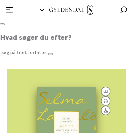
Gösta Berlings saga
Hvad søger du efter?
Af
Selma Lagerlöf