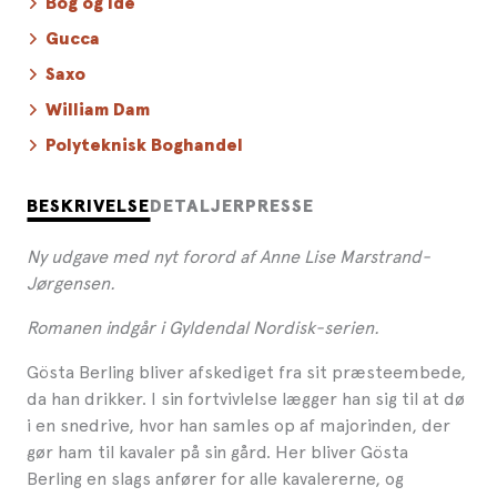
Bog og Idé
Gucca
Saxo
William Dam
Polyteknisk Boghandel
BESKRIVELSE
DETALJER
PRESSE
Ny udgave med nyt forord af Anne Lise Marstrand-
Jørgensen.
Romanen indgår i Gyldendal Nordisk-serien.
Gösta Berling bliver afskediget fra sit præsteembede,
da han drikker. I sin fortvivlelse lægger han sig til at dø
i en snedrive, hvor han samles op af majorinden, der
gør ham til kavaler på sin gård. Her bliver Gösta
Berling en slags anfører for alle kavalererne, og