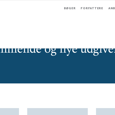
BØGER
FORFATTERE
ANB
mmende og nye udgivel