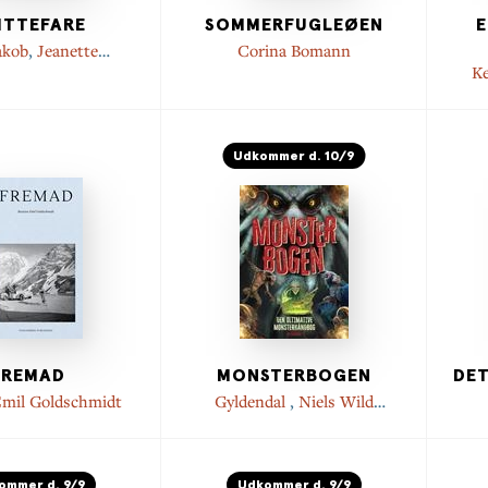
ITTEFARE
SOMMERFUGLEØEN
E
akob
,
Jeanette
Corina Bomann
ergenstav
Ke
Udkommer d. 10/9
FREMAD
MONSTERBOGEN
DE
Emil Goldschmidt
Gyldendal
,
Niels Wild
Hammer
ommer d. 9/9
Udkommer d. 9/9