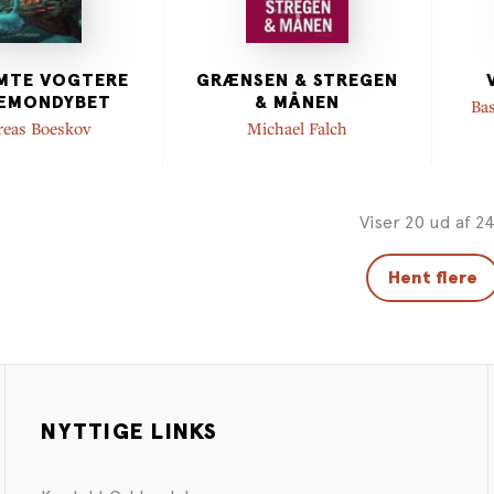
MTE VOGTERE
GRÆNSEN & STREGEN
DÆMONDYBET
& MÅNEN
Ba
eas Boeskov
Michael Falch
Viser 20 ud af 2
Hent flere
NYTTIGE LINKS