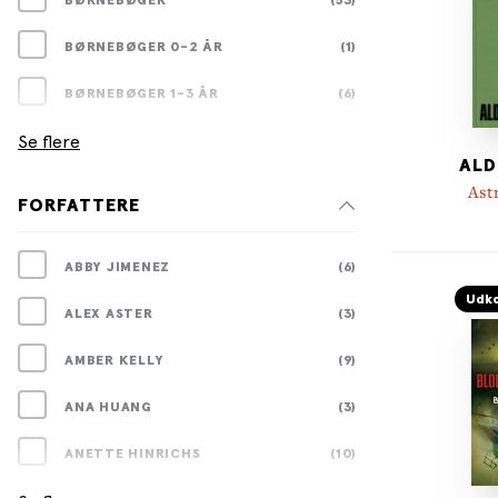
BØRNEBØGER
(53)
BØRNEBØGER 0-2 ÅR
(1)
BØRNEBØGER 1-3 ÅR
(6)
Se flere
ALD
Ast
FORFATTERE
ABBY JIMENEZ
(6)
Udko
ALEX ASTER
(3)
AMBER KELLY
(9)
ANA HUANG
(3)
ANETTE HINRICHS
(10)