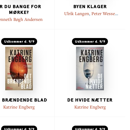
R DU BANGE FOR
BYEN KLAGER
MØRKE?
Ulrik Langen
,
Peter Wessel
Hansen
nneth Bøgh Andersen
Udkommer d. 9/9
Udkommer d. 9/9
T BRÆNDENDE BLAD
DE HVIDE NÆTTER
Katrine Engberg
Katrine Engberg
Udkommer d. 9/9
Udkommer d. 9/9