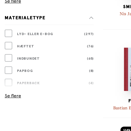
Se flere
SM
Nis J
MATERIALETYPE
B
LYD- ELLER E-BOG
(297)
HÆFTET
(76)
INDBUNDET
(65)
PAPBOG
(8)
PAPERBACK
(4)
Se flere
Bastian 
Udk