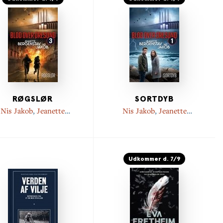
RØGSLØR
SORTDYB
Nis Jakob
,
Jeanette
Nis Jakob
,
Jeanette
Bergenstav
Bergenstav
Udkommer d. 7/9