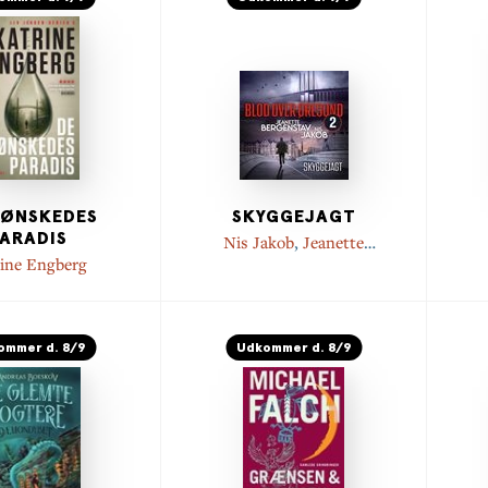
UØNSKEDES
SKYGGEJAGT
ARADIS
Nis Jakob
,
Jeanette
Bergenstav
rine Engberg
ommer d. 8/9
Udkommer d. 8/9