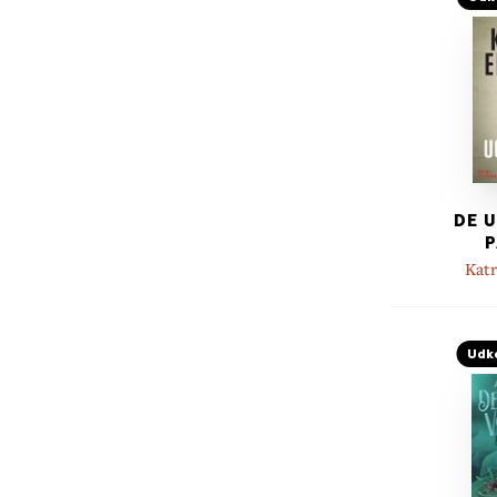
DE 
P
Kat
Udk