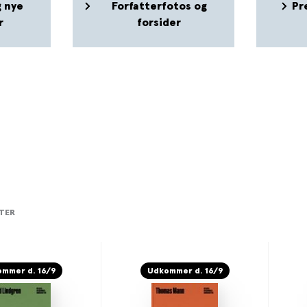
 nye
Forfatterfotos og
Pr
r
forsider
TER
mmer d. 16/9
Udkommer d. 16/9