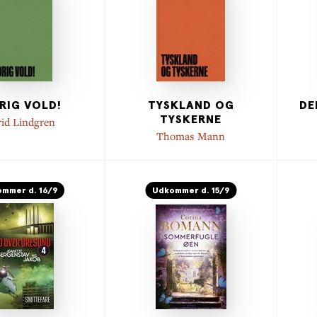
RIG VOLD!
TYSKLAND OG
DE
TYSKERNE
rid Lindgren
Thomas Mann
mmer d. 16/9
Udkommer d. 15/9