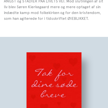
ANGST og STADIER PAA LIVETS VEI. Mod slutningen af sit
liv blev Søren Kierkegaard mere og mere optaget af sin
indædte kamp mod folkekirken og for den kristendom,
som han agiterede for i tidsskriftet ØIEBLIKKET.