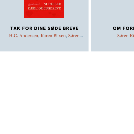
TAK FOR DINE SØDE BREVE
OM FOR
H.C. Andersen
,
Karen Blixen
,
Søren
Søren K
Kierkegaard
,
Herman Bang
,
Sigrid
Undset
,
Selma Lagerlöf
,
August
Strindberg
,
Steen Steensen Blicher
,
Halldór Laxness
,
Holger Drachmann
,
Carl Nielsen
,
Jørgen-Frantz Jacobsen
,
Thorkild Bjørnvig
,
Thomas Dinesen