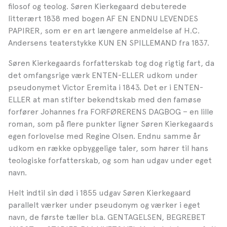
filosof og teolog. Søren Kierkegaard debuterede
litterært 1838 med bogen AF EN ENDNU LEVENDES
PAPIRER, som er en art længere anmeldelse af H.C.
Andersens teaterstykke KUN EN SPILLEMAND fra 1837.
Søren Kierkegaards forfatterskab tog dog rigtig fart, da
det omfangsrige værk ENTEN-ELLER udkom under
pseudonymet Victor Eremita i 1843. Det er i ENTEN-
ELLER at man stifter bekendtskab med den famøse
forfører Johannes fra FORFØRERENS DAGBOG – en lille
roman, som på flere punkter ligner Søren Kierkegaards
egen forlovelse med Regine Olsen. Endnu samme år
udkom en række opbyggelige taler, som hører til hans
teologiske forfatterskab, og som han udgav under eget
navn.
Helt indtil sin død i 1855 udgav Søren Kierkegaard
parallelt værker under pseudonym og værker i eget
navn, de første tæller bl.a. GENTAGELSEN, BEGREBET