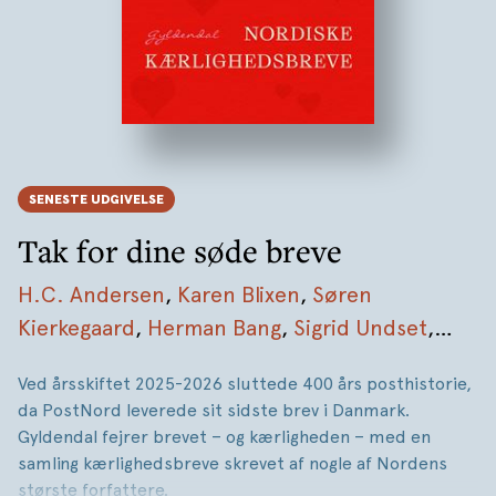
SENESTE UDGIVELSE
Tak for dine søde breve
H.C. Andersen
,
Karen Blixen
,
Søren
Kierkegaard
,
Herman Bang
,
Sigrid Undset
,
Selma Lagerlöf
,
August Strindberg
,
Steen
Ved årsskiftet 2025-2026 sluttede 400 års posthistorie,
Steensen Blicher
,
Halldór Laxness
,
Holger
da PostNord leverede sit sidste brev i Danmark.
Drachmann
,
Carl Nielsen
,
Jørgen-Frantz
Gyldendal fejrer brevet – og kærligheden – med en
Jacobsen
,
Thorkild Bjørnvig
,
Thomas Dinesen
samling kærlighedsbreve skrevet af nogle af Nordens
største forfattere.