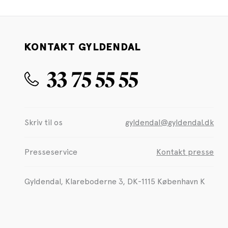
KONTAKT GYLDENDAL
33 75 55 55
Skriv til os
gyldendal@gyldendal.dk
Presseservice
Kontakt presse
Gyldendal, Klareboderne 3, DK-1115 København K