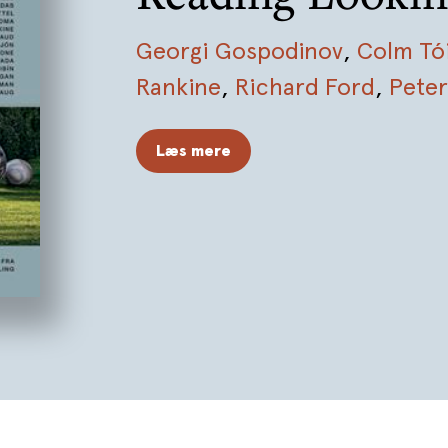
Georgi Gospodinov
,
Colm Tó
Rankine
,
Richard Ford
,
Pete
Chris Kraus
,
Sjón
,
Anne Car
Læs mere
Gay
,
CAConrad
,
Mariana Enr
Ito
,
Delphine de Vigan
,
Dome
Yoko Tawada
,
Jacques Roub
Øyehaug
,
Eileen Myles
,
Toma
Christian Kracht
,
Guadalupe 
Waldman
,
Matias Faldbakken
Obioma
,
Péter Nádas
,
Tahar 