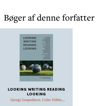
Bøger af denne forfatter
LOOKING WRITING READING
LOOKING
Georgi Gospodinov
,
Colm Tóibín
,
Claudia Rankine
,
Richard Ford
,
Peter