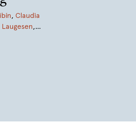
ibín
,
Claudia
r Laugesen
,
son
,
Roxane
iquez
,
Hiromi
nico Starnone
,
aud
,
Gunnhild
s Espedal
,
Nettel
,
Anne
,
Chigozie
Ben Jelloun