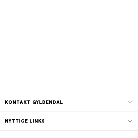
de Vigan
,
Domenico Starnone
,
Yoko
Tawada
,
Jacques Roubaud
,
Gunnhild
Øyehaug
,
Eileen Myles
,
Tomas Espedal
,
Christian Kracht
,
Guadalupe Nettel
,
Anne Waldman
,
Matias Faldbakken
,
Chigozie Obioma
,
Péter Nádas
,
Tahar
Ben Jelloun
KONTAKT GYLDENDAL
NYTTIGE LINKS