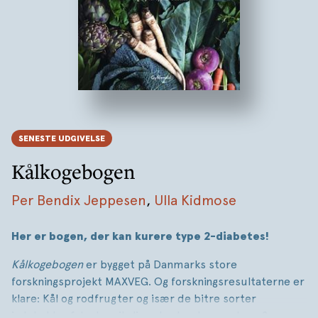
SENESTE UDGIVELSE
Kålkogebogen
Per Bendix Jeppesen
,
Ulla Kidmose
Her er bogen, der kan kurere type 2-diabetes!
Kålkogebogen
er bygget på Danmarks store
forskningsprojekt MAXVEG. Og forskningsresultaterne er
klare: Kål og rodfrugter og især de bitre sorter
indeholder fyto-kemikalier, der kan kurere type 2-