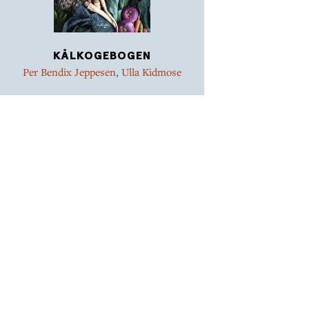
Så sæt dig til bordet og nyd de dejlige opskrifter og få
indsigt i de mange veldokumenterede fakta.
KÅLKOGEBOGEN
Per Bendix Jeppesen
,
Ulla Kidmose