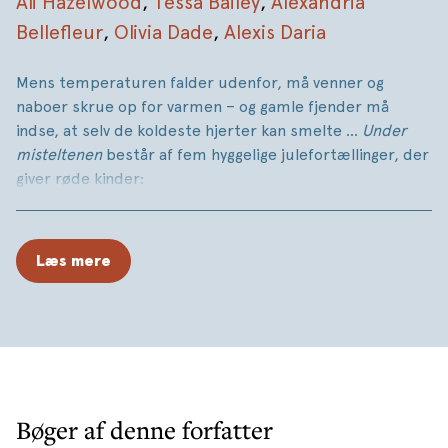
Ali Hazelwood
,
Tessa Bailey
,
Alexandria
Bellefleur
,
Olivia Dade
,
Alexis Daria
Mens temperaturen falder udenfor, må venner og
naboer skrue op for varmen – og gamle fjender må
indse, at selv de koldeste hjerter kan smelte …
Under
misteltenen
består af fem hyggelige julefortællinger, der
giver røde kinder:
To barndomsvenner bliver sneet inde og får tid til at
genbesøge fortidens forviklinger og misforståelser.
Læs mere
En alenemor på vagt i en genbrugsbutik. En
gentle
giant
, der ikke kan finde et par bukser, der passer …
Hemmelige forelskelser, spicy julekonfekt og en
trafikprop, der viser sig at være som sendt fra
himlen.
Bøger af denne forfatter
Et katastrofalt julebageri får gnisterne til at flyve, da
en brandmand må tilkaldes for at slukke flammerne i