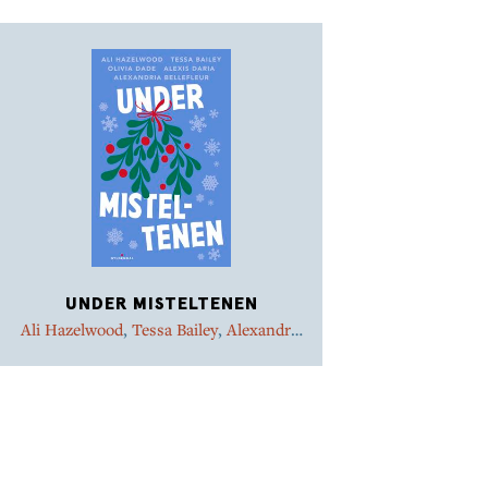
køkkenet.
Nogle ønsker går i opfyldelse, hvis man har været
særligt sød – selv de slemmeste fantasier om en
nabo i et julemandskostume.
UNDER MISTELTENEN
Ali Hazelwood
,
Tessa Bailey
,
Alexandria
Bellefleur
,
Olivia Dade
,
Alexis Daria