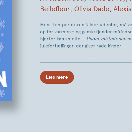
Bellefleur
,
Olivia Dade
,
Alexis
Mens temperaturen falder udenfor, må ve
op for varmen – og gamle fjender må indse,
hjerter kan smelte …
Under misteltenen
be
julefortællinger, der giver røde kinder:
To barndomsvenner bliver sneet inde og f
genbesøge fortidens forviklinger og mis
En alenemor på vagt i en genbrugsbutik
Læs mere
ikke kan finde et par bukser, der passe
Hemmelige forelskelser, spicy julekonfe
der viser sig at være som sendt fra him
Et katastrofalt julebageri får gnisterne ti
brandmand må tilkaldes for at slukke f
Nogle ønsker går i opfyldelse, hvis man