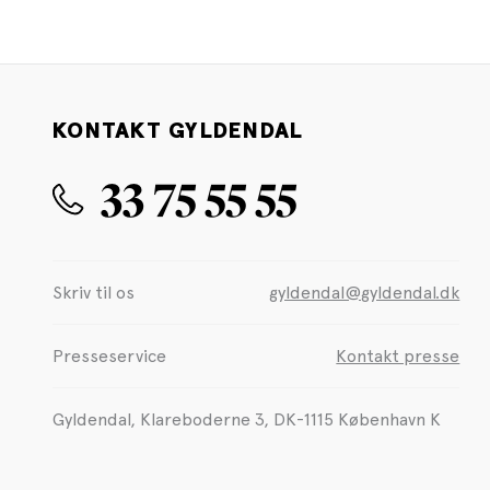
KONTAKT GYLDENDAL
33 75 55 55
Skriv til os
gyldendal@gyldendal.dk
Presseservice
Kontakt presse
Gyldendal, Klareboderne 3, DK-1115 København K