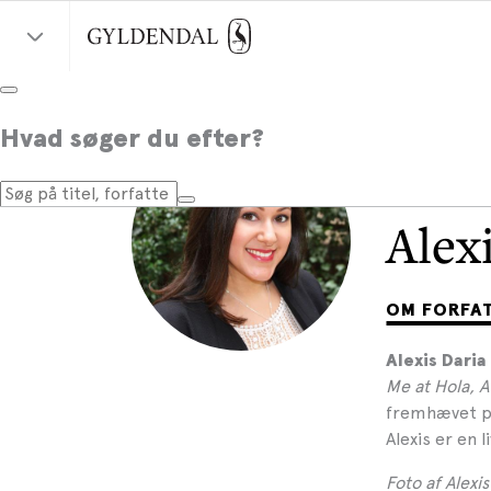
Hvad søger du efter?
Alex
OM FORFA
Alexis Daria
Me at Hola, A
fremhævet på
Alexis er en 
Foto af Alexis