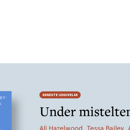
SENESTE UDGIVELSE
Under mistelte
Ali Hazelwood
,
Tessa Bailey
,