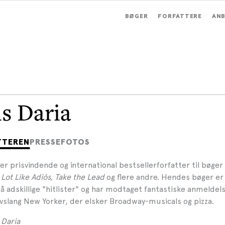
BØGER
FORFATTERE
ANB
is Daria
TTEREN
PRESSEFOTOS
er prisvindende og international bestsellerforfatter til bøge
 Lot Like Adiós, Take the Lead
og flere andre. Hendes bøger er
 adskillige "hitlister" og har modtaget fantastiske anmeldels
livslang New Yorker, der elsker Broadway-musicals og pizza.
 Daria