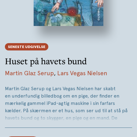
SENESTE UDGIVELSE
Huset på havets bund
Martin Glaz Serup
,
Lars Vegas Nielsen
Martin Glaz Serup og Lars Vegas Nielsen har skabt
en underfundig billedbog om en pige, der finder en
mærkelig gammel iPad-agtig maskine i sin farfars
kælder. På skærmen er et hus, som ser ud til at stå på
havets bund og to skygger, en pige og en mand. De
ser næsten levende ud. De ligner pigen og hendes farfar.
Der bliver vådt på gulvet i kælderen. Hvad er virkelighed