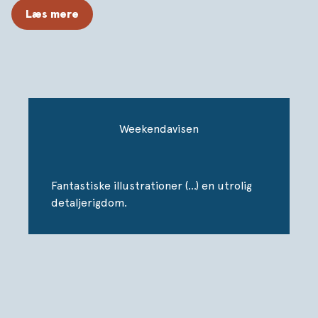
og hvad er på skærmen. Intens metafiktion, der
Læs mere
udfordrer børns forestillinger om verden.
Weekendavisen
Fantastiske illustrationer (...) en utrolig
detaljerigdom.