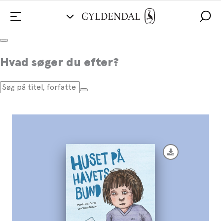
Huset på havets bund
Hvad søger du efter?
Af
Martin Glaz Serup
,
Lars Vegas Nielsen