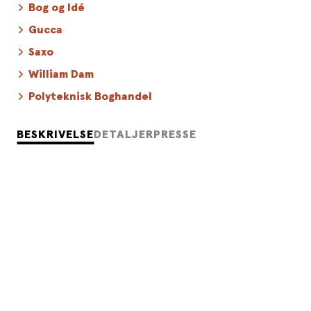
Bog og Idé
Gucca
Saxo
William Dam
Polyteknisk Boghandel
BESKRIVELSE
DETALJER
PRESSE