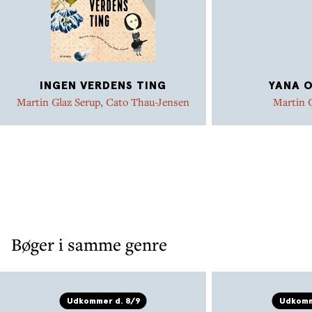
INGEN VERDENS TING
YANA O
Martin Glaz Serup
,
Cato Thau-Jensen
Martin 
Bøger i samme genre
Udkommer d. 8/9
Udkomm