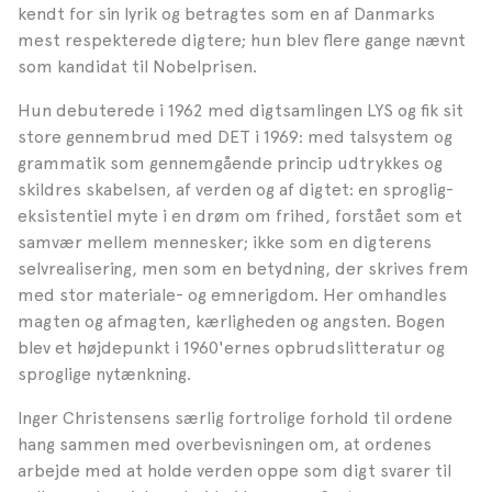
kendt for sin lyrik og betragtes som en af Danmarks
mest respekterede digtere; hun blev flere gange nævnt
som kandidat til Nobelprisen.
Hun debuterede i 1962 med digtsamlingen LYS og fik sit
store gennembrud med DET i 1969: med talsystem og
grammatik som gennemgående princip udtrykkes og
skildres skabelsen, af verden og af digtet: en sproglig-
eksistentiel myte i en drøm om frihed, forstået som et
samvær mellem mennesker; ikke som en digterens
selvrealisering, men som en betydning, der skrives frem
med stor materiale- og emnerigdom. Her omhandles
magten og afmagten, kærligheden og angsten. Bogen
blev et højdepunkt i 1960'ernes opbrudslitteratur og
sproglige nytænkning.
Inger Christensens særlig fortrolige forhold til ordene
hang sammen med overbevisningen om, at ordenes
arbejde med at holde verden oppe som digt svarer til