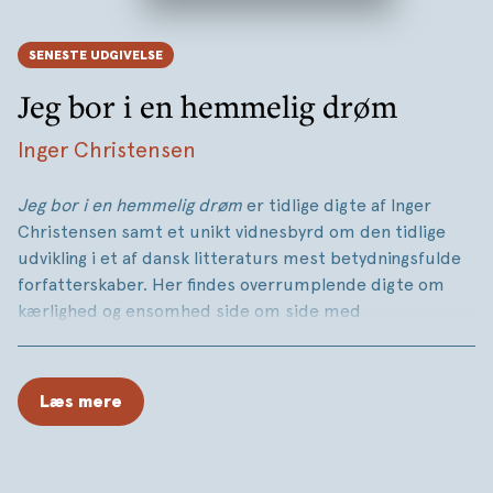
SENESTE UDGIVELSE
Jeg bor i en hemmelig drøm
Inger Christensen
Jeg bor i en hemmelig drøm
er tidlige digte af Inger
Christensen samt et unikt vidnesbyrd om den tidlige
udvikling i et af dansk litteraturs mest betydningsfulde
forfatterskaber. Her findes overrumplende digte om
kærlighed og ensomhed side om side med
vildtvoksende og komplekse
tekster om natur, bevidsthed, sprog og de hemmelige
tråde, som forbinder det hele. Gennem hver tekst
Læs mere
strømmer – i stemninger, rytme, billedsprog og
overraskende åbenbaringer – den særlige tone, som har
gjort Inge Christensen til en af Danmarks største