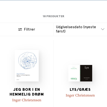
digtere.
Inger Christensen udgav sin første digtsamling,
Lys,
i
1962. Digtene i
Jeg bor i en hemmelig drøm
er skrevet
18 PRODUKTER
fra 1955 til 1960. Bogen er redigeret af Inger
Udgivelsesdato (nyeste
Christensens søn, Peter Borum, som også har skrevet
Filtrer
først)
forord.
JEG BOR I EN
LYS/GRÆS
HEMMELIG DRØM
Inger Christensen
Inger Christensen