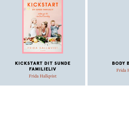
Så kickstart dit sunde familieliv og få inspiration og
konkrete råd til at få sund kost og træning ind i
hverdagen sammen med din familie.
KICKSTART DIT SUNDE
BODY B
FAMILIELIV
Frida 
Frida Hallqvist