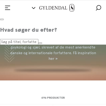
Krop og sind
Hvad søger du efter?
Find det bedste udvalg af bøger om krop, sundhed,
psykologi og sjæl, skrevet af de mest anerkendte
danske og internationale forfattere. Få inspiration
her »
496 PRODUKTER