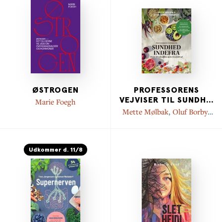
ØSTROGEN
PROFESSORENS
VEJVISER TIL SUNDH
...
Marie Foegh
Mette Mølbak
,
Oluf Borbye
Pedersen
Udkommer d. 11/8