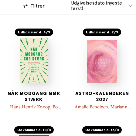
Udgivelsesdato (nyeste
Filtrer
først)
Udkommer d. 4/9
Udkommer d. 2/9
NÅR MODGANG GØR
ASTRO-KALENDEREN
STÆRK
2027
Hans Henrik Knoop
,
Bo
Amalie Bendixen
,
Marianne
Krüger
Gellert
Udkommer d. 18/8
Udkommer d. 13/8