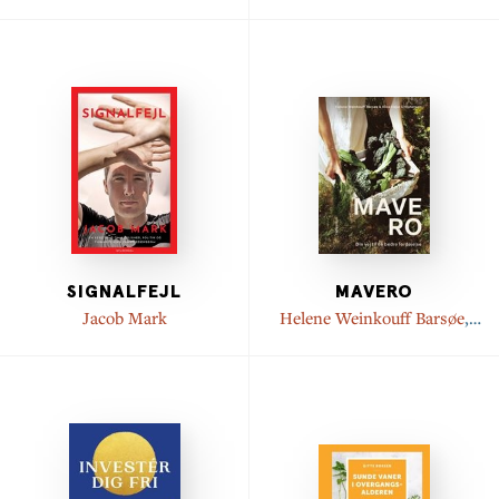
Christina Prinds
,
Hannah
Lang
,
Maiken Fabricius
Damm
,
Dorte Hvidtjørn
SIGNALFEJL
MAVERO
Jacob Mark
Helene Weinkouff Barsøe
,
Alice Højer Christensen