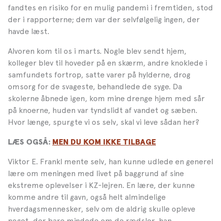
fandtes en risiko for en mulig pandemi i fremtiden, stod
der i rapporterne; dem var der selvfølgelig ingen, der
havde læst.
Alvoren kom til os i marts. Nogle blev sendt hjem,
kolleger blev til hoveder på en skærm, andre knoklede i
samfundets fortrop, satte varer på hylderne, drog
omsorg for de svageste, behandlede de syge. Da
skolerne åbnede igen, kom mine drenge hjem med sår
på knoerne, huden var tyndslidt af vandet og sæben.
Hvor længe, spurgte vi os selv, skal vi leve sådan her?
LÆS OGSÅ:
MEN DU KOM IKKE TILBAGE
Viktor E. Frankl mente selv, han kunne udlede en generel
lære om meningen med livet på baggrund af sine
ekstreme oplevelser i KZ-lejren. En lære, der kunne
komme andre til gavn, også helt almindelige
hverdagsmennesker, selv om de aldrig skulle opleve
noget, der bare mindede om de rædsler, han