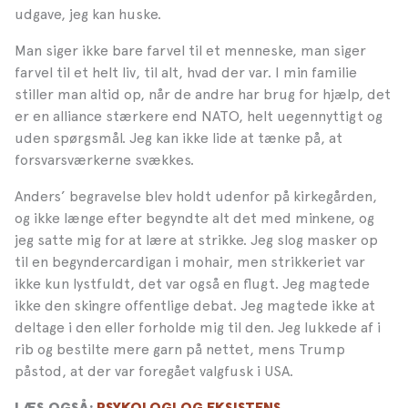
udgave, jeg kan huske.
Man siger ikke bare farvel til et menneske, man siger
farvel til et helt liv, til alt, hvad der var. I min familie
stiller man altid op, når de andre har brug for hjælp, det
er en alliance stærkere end NATO, helt uegennyttigt og
uden spørgsmål. Jeg kan ikke lide at tænke på, at
forsvarsværkerne svækkes.
Anders’ begravelse blev holdt udenfor på kirkegården,
og ikke længe efter begyndte alt det med minkene, og
jeg satte mig for at lære at strikke. Jeg slog masker op
til en begyndercardigan i mohair, men strikkeriet var
ikke kun lystfuldt, det var også en flugt. Jeg magtede
ikke den skingre offentlige debat. Jeg magtede ikke at
deltage i den eller forholde mig til den. Jeg lukkede af i
rib og bestilte mere garn på nettet, mens Trump
påstod, at der var foregået valgfusk i USA.
LÆS OGSÅ:
PSYKOLOGI OG EKSISTENS