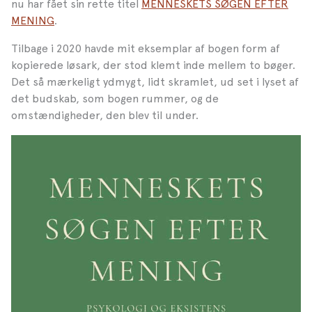
nu har fået sin rette titel
MENNESKETS SØGEN EFTER
MENING
.
Tilbage i 2020 havde mit eksemplar af bogen form af
kopierede løsark, der stod klemt inde mellem to bøger.
Det så mærkeligt ydmygt, lidt skramlet, ud set i lyset af
det budskab, som bogen rummer, og de
omstændigheder, den blev til under.