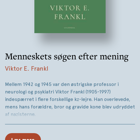
Menneskets søgen efter mening
Viktor E. Frankl
Mellem 1942 og 1945 var den østrigske professor i
neurologi og psykiatri Viktor Frankl (1905-1997)
indespærret i flere forskellige kz-lejre. Han overlevede,
mens hans forældre, bror og gravide kone blev udryddet
af nazisterne.
På baggrund af egne og andres erfaringer fra tiden i Kz-
lejrene udviklede Frankl sin berømte logoterapi, hvis