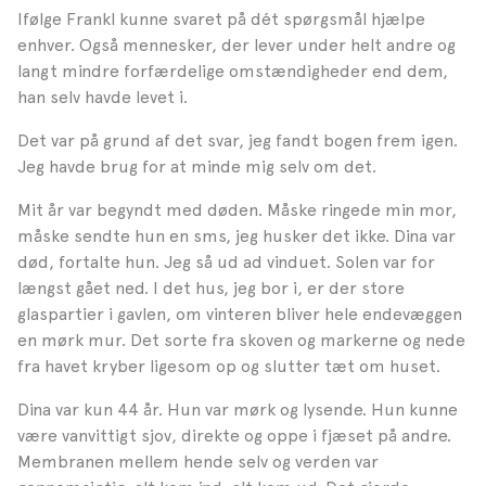
Ifølge Frankl kunne svaret på dét spørgsmål hjælpe
enhver. Også mennesker, der lever under helt andre og
langt mindre forfærdelige omstændigheder end dem,
han selv havde levet i.
Det var på grund af det svar, jeg fandt bogen frem igen.
Jeg havde brug for at minde mig selv om det.
Mit år var begyndt med døden. Måske ringede min mor,
måske sendte hun en sms, jeg husker det ikke. Dina var
død, fortalte hun.
Jeg så ud ad vinduet. Solen var for
længst gået ned. I det hus, jeg bor i, er der store
glaspartier i gavlen, om vinteren bliver hele endevæggen
en mørk mur. Det sorte fra skoven og markerne og nede
fra havet kryber ligesom op og slutter tæt om huset.
Dina var kun 44 år. Hun var mørk og lysende. Hun kunne
være vanvittigt sjov, direkte og oppe i fjæset på andre.
Membranen mellem hende selv og verden var