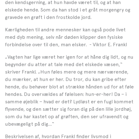
den kendsgerning, at hun havde været til, og at han
elskede hende. Som da han stod i et gråt morgengry og
gravede en grøft i den frostkolde jord.
Kærligheden til andre mennesker kan også pode livet
med dyb mening, selv når døden klipper den fysiske
forbindelse over til den, man elsker. - Viktor E. Frankl
„Vagten har lige været her igen for at håne dig lidt, og nu
begynder du atter at tale med det elskede
væsen,“
skriver Frankl. „Hun føles mere og mere nærværende,
du mærker, at hun er her. Du tror, du kan gribe efter
hende, du behøver blot at strække hånden ud for at føle
hendes. Du overvældes af følelsen: hun-er-her! Da – i
samme øjeblik – hvad er det? Lydløst er en fugl kommet
flyvende, og den sætter sig foran dig på den lille jordhøj,
som du har kastet op af grøften, den ser ufravendt og
ubevægeligt på dig…“
Beskrivelsen af, hvordan Frankl finder livsmod i