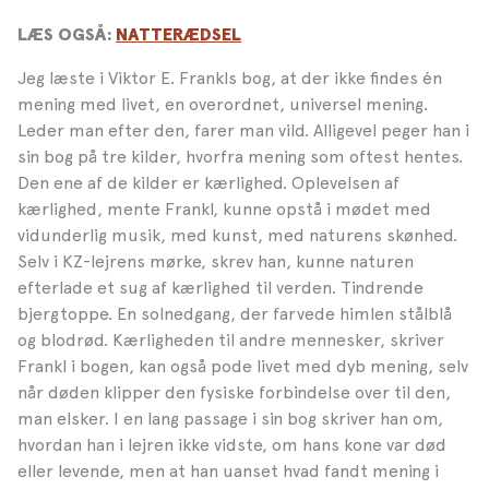
LÆS OGSÅ:
NATTERÆDSEL
Jeg læste i Viktor E. Frankls bog, at der ikke findes én
mening med livet, en overordnet, universel mening.
Leder man efter den, farer man vild. Alligevel peger han i
sin bog på tre kilder, hvorfra mening som oftest hentes.
Den ene af de kilder er kærlighed. Oplevelsen af
kærlighed, mente Frankl, kunne opstå i mødet med
vidunderlig musik, med kunst, med naturens skønhed.
Selv i KZ-lejrens mørke, skrev han, kunne naturen
efterlade et sug af kærlighed til verden. Tindrende
bjergtoppe. En solnedgang, der farvede himlen stålblå
og blodrød. Kærligheden til andre mennesker, skriver
Frankl i bogen, kan også pode livet med dyb mening, selv
når døden klipper den fysiske forbindelse over til den,
man elsker. I en lang passage i sin bog skriver han om,
hvordan han i lejren ikke vidste, om hans kone var død
eller levende, men at han uanset hvad fandt mening i