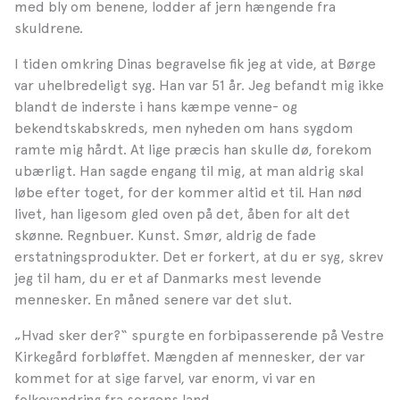
med bly om benene, lodder af jern hængende fra
skuldrene.
I tiden omkring Dinas begravelse fik jeg at vide, at Børge
var uhelbredeligt syg. Han var 51 år. Jeg befandt mig ikke
blandt de inderste i hans kæmpe venne- og
bekendtskabskreds, men nyheden om hans sygdom
ramte mig hårdt. At lige præcis han skulle dø, forekom
ubærligt. Han sagde engang til mig, at man aldrig skal
løbe efter toget, for der kommer altid et til. Han nød
livet, han ligesom gled oven på det, åben for alt det
skønne. Regnbuer. Kunst. Smør, aldrig de fade
erstatningsprodukter. Det er forkert, at du er syg, skrev
jeg til ham, du er et af Danmarks mest levende
mennesker. En måned senere var det slut.
„Hvad sker der?“ spurgte en forbipasserende på Vestre
Kirkegård forbløffet. Mængden af mennesker, der var
kommet for at sige farvel, var enorm, vi var en
folkevandring fra sorgens land.