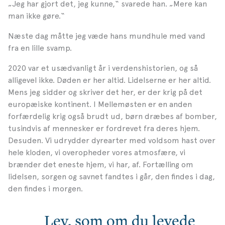
„Jeg har gjort det, jeg kunne,“ svarede han. „Mere kan
man ikke gøre.“
Næste dag måtte jeg væde hans mundhule med vand
fra en lille svamp.
2020 var et usædvanligt år i verdenshistorien, og så
alligevel ikke. Døden er her altid. Lidelserne er her altid.
Mens jeg sidder og skriver det her, er der krig på det
europæiske kontinent. I Mellemøsten er en anden
forfærdelig krig også brudt ud, børn dræbes af bomber,
tusindvis af mennesker er fordrevet fra deres
hjem.
Desuden. Vi udrydder dyrearter med voldsom hast over
hele kloden, vi overopheder vores atmosfære, vi
brænder det eneste hjem, vi har, af. Fortælling om
lidelsen, sorgen og savnet fandtes i går, den findes i dag,
den findes i morgen.
Lev, som om du levede