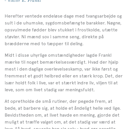
Herefter ventede endeløse dage med tvangsarbejde og
sult i de uhumske, sygdomsbefængte barakker. Nøgne,
opsvulmede fødder blev stukket i frostkolde, utætte
støvler. Ni mænd sov i samme seng, direkte på
brædderne med to tæpper til deling.
Midt i disse uhyrlige omstændigheder lagde Frankl
mærke til noget bemærkelsesværdigt. Hvad der hjalp
mest i den daglige overlevelseskamp, var ikke først og
fremmest et godt helbred eller en stærk krop. Det, der
især holdt folk i live, var et stærkt indre liv, viljen til at
leve, som om livet stadig var meningsfuldt.
At opretholde de små rutiner, der pegede frem, at
bede, at barbere sig, at holde et åndeligt helle ved lige.
Bevidstheden om, at livet havde en mening, gjorde det
muligt at træffe valget om, at det stadig var værd at
leve. Så hvad, spurgte han sig selv - hvad gør egentlig