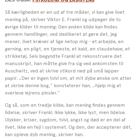
Så kærligheden er en ud af tre måder, vi kan give livet
mening på, skriver Viktor E. Frankl og udpeger de to
øvrige kilder til mening: Den anden kilde kan findes
gennem handlinger, ved dedikeret at gøre det, jeg
mener, livet kræver af lige netop mig - et arbejde, en
gerning, en pligt, en tjeneste, et kald, en staudehave, et
strikketøj. Selv begyndte Frankl at rekonstruere det
manuskript, han måtte give fra sig ved ankomsten til
Auschwitz, ved at skrive stikord ned på små lapper
papir. „Der er ingen tvivl om, at mit dybe ønske om atter
at skrive denne bog,“ konstaterer han, „hjalp mig at
overleve lejrens pinsler.“
Og så, som en tredje kilde, kan mening findes gennem
lidelse, skriver Frankl. Ikke lykke, ikke lyst, men lidelse.
Ulykker, kriser, sygdom, tvivl, angst og død er en del af
livet, ikke en fejl i systemet. Og den, der accepterer dét,
kan opleve dyb mening, skriver han.