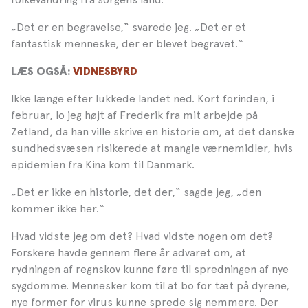
„Det er en begravelse,“ svarede jeg. „Det er et
fantastisk menneske, der er
blevet begravet.“
LÆS OGSÅ:
VIDNESBYRD
Ikke længe efter lukkede landet ned. Kort forinden, i
februar, lo jeg højt af Frederik fra mit arbejde på
Zetland, da han ville skrive en historie om, at det danske
sundhedsvæsen risikerede at mangle værnemidler, hvis
epidemien fra Kina kom til Danmark.
„Det er ikke en historie, det der,“ sagde jeg, „den
kommer ikke her.“
Hvad vidste jeg om det? Hvad vidste nogen om det?
Forskere havde gennem flere år advaret om, at
rydningen af regnskov kunne føre til spredningen af nye
sygdomme. Mennesker kom til at bo for tæt på dyrene,
nye former for virus kunne sprede sig nemmere. Der