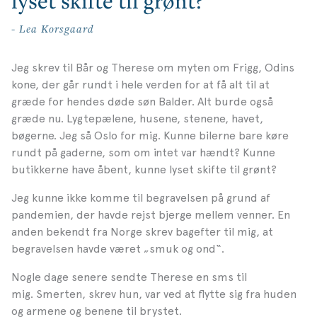
lyset skifte til grønt?
- Lea Korsgaard
Jeg skrev til Bår og Therese om myten om Frigg, Odins
kone, der går rundt i hele verden for at få alt til at
græde for hendes døde søn Balder. Alt burde også
græde nu. Lygtepælene, husene, stenene, havet,
bøgerne. Jeg så Oslo for mig. Kunne bilerne bare køre
rundt på gaderne, som om intet var hændt?
Kunne
butikkerne have åbent, kunne lyset skifte til grønt?
Jeg kunne ikke komme til begravelsen på grund af
pandemien, der havde rejst bjerge mellem venner. En
anden bekendt fra Norge skrev bagefter til mig, at
begravelsen havde været „smuk og ond“.
Nogle dage senere sendte Therese en sms til
mig.
Smerten, skrev hun, var ved at flytte sig fra huden
og armene og benene til brystet.