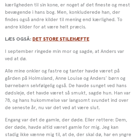
kærligheden til sin kone, er noget af det fineste og mest
bevægende i hans bog. Men, konkluderede han, der
findes også andre kilder til mening end kærlighed. To
andre kilder for at være helt præcis.
LÆS OGSÅ:
DET STORE STILEHÆFTE
I september ringede min mor og sagde, at Anders var
ved at dø.
Alle mine onkler og fastre og tanter havde været på
gården på Holmsland, Anne Louise og Anders’ børn og
børnebørn selvfølgelig også. De havde sunget ved hans
dødsleje, det havde været så smukt, sagde hun. Han var
78, og hans hukommelse var langsomt svundet ind over
de seneste år, nu var det ved at være slut.
Engang var det de gamle, der døde. Eller rettere: Dem,
der døde, havde altid været gamle for mig. Jeg kan
stadig ikke vænne mig til, at de, der skal dø, har en yngre