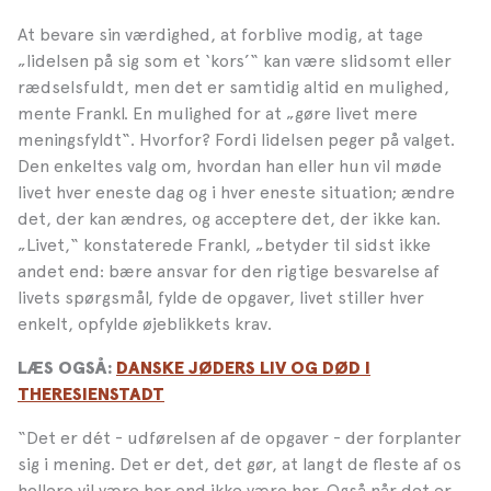
At bevare sin værdighed, at forblive modig, at tage
„lidelsen på sig som et ‘kors’“ kan være slidsomt eller
rædselsfuldt, men det er samtidig altid en mulighed,
mente Frankl. En mulighed for at „gøre livet mere
meningsfyldt“. Hvorfor? Fordi lidelsen peger på valget.
Den enkeltes valg om, hvordan han eller hun vil møde
livet hver eneste dag og i hver eneste situation; ændre
det, der kan ændres, og acceptere det, der ikke kan.
„Livet,“ konstaterede Frankl, „betyder til sidst ikke
andet end: bære ansvar for den rigtige besvarelse af
livets spørgsmål, fylde de opgaver, livet stiller hver
enkelt, opfylde øjeblikkets krav.
LÆS OGSÅ:
DANSKE JØDERS LIV OG DØD I
THERESIENSTADT
“Det er dét - udførelsen af de opgaver - der forplanter
sig i mening. Det er det, det gør, at langt de fleste af os
hellere vil være her end ikke være her.
Også når det er