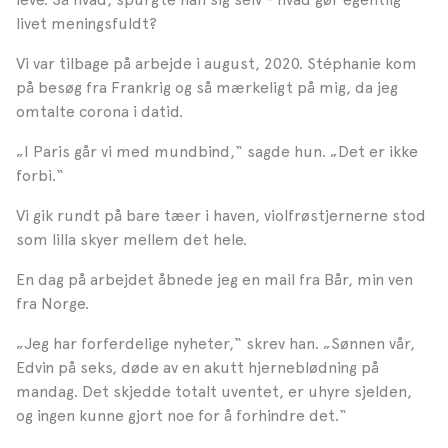
livet meningsfuldt?
Vi var tilbage på arbejde i august, 2020. Stéphanie kom
på besøg fra Frankrig og så mærkeligt på mig, da jeg
omtalte corona i datid.
„I Paris går vi med mundbind,“ sagde hun. „Det er ikke
forbi.“
Vi gik rundt på bare tæer i haven, violfrøstjernerne stod
som lilla skyer mellem det hele.
En dag på arbejdet åbnede jeg en mail fra Bår, min ven
fra Norge.
„Jeg har forferdelige nyheter,“ skrev han. „Sønnen vår,
Edvin på seks, døde av en akutt hjerneblødning på
mandag. Det skjedde totalt uventet, er uhyre sjelden,
og ingen kunne gjort noe for å forhindre det.“