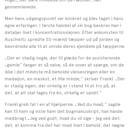
gennemlevede.
Men hans udgangspunkt var konkret og blev taget i hans
egne erfaringer. I første halvdel af sin bog beskrev han i
detaljer livet i koncentrationslejren.
Efter ankomsten til
Auschwitz spredte SS-mænd tæpper ud på jorden og
beordrede alle til at smide deres ejendele på tæpperne.
„Der er stadig nogle, der til glæde for de assisterende
„gamle“ fanger er så naive, så de vover at spørge, om de
ikke i det mindste må beholde vielsesringen eller en
medaljon, en maskot, et lille minde,“ skriver Frankl. „Der
er stadig ingen, der virkelig er i stand til at tro på, at
det, at alt skal tages fra én, virkelig er sandt.“
Frankl greb fat i en af hjælperne.
„Ved du hvad,“ sagde
han til ham og viste ham det bogmanuskript, han havde
medbragt.„Jeg ved godt, hvad du vil sige - jeg ved det:
det, at komme fra det her med livet i behold, det nøgne