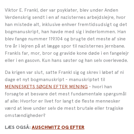
Viktor E. Frankl, der var psykiater, blev under Anden
Verdenskrig sendt i en af nazisternes arbejdslejre, hvor
han mistede alt, inklusive enhver fremtidsudsigt og det
bogmanuskript, han
havde med sig i inderlommen. Han
blev fange nummer 119.104 og brugte det meste af sine
tre år i lejren på at lægge spor til nazisternes jernbane.
Frankls far, mor, bror og gravide kone døde i en fangelejr
eller i en gasovn. Kun hans søster og han selv overlevede.
Da krigen var slut, satte Frankl sig og skrev i løbet af ni
dage et nyt bogmanuskript - manuskriptet til
MENNESKETS SØGEN EFTER MENING
- hvori han
forsøgte at besvare det mest fundamentale spørgsmål
af alle: Hvorfor er livet for langt de fleste mennesker
værd at leve under selv de mest brutale eller tragiske
omstændigheder?
LÆS OGSÅ:
AUSCHWITZ OG EFTER