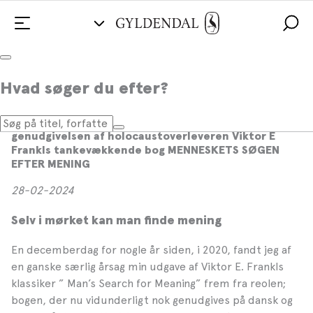
»Lev, som om du levede for anden
Hvad søger du efter?
gang...«
Lea Korsgaard har skrevet forordet til
genudgivelsen af holocaustoverleveren Viktor E
Frankls tankevækkende bog MENNESKETS SØGEN
EFTER MENING
28-02-2024
Selv i mørket kan man finde mening
En decemberdag for nogle år siden, i 2020, fandt jeg af
en ganske særlig årsag min udgave af Viktor E. Frankls
klassiker ” Man’s Search for Meaning” frem fra reolen;
bogen, der nu vidunderligt
nok genudgives på dansk og