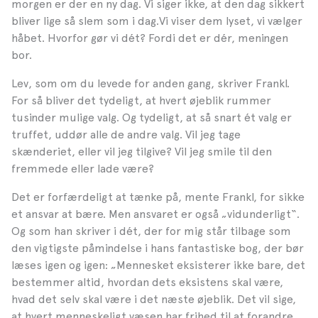
morgen er der en ny dag. Vi siger ikke, at den dag sikkert
bliver lige så slem som i dag.Vi viser dem lyset, vi vælger
håbet. Hvorfor gør vi dét? Fordi det er dér, meningen
bor.
Lev, som om du levede for anden gang, skriver Frankl.
For så bliver det tydeligt, at hvert øjeblik rummer
tusinder mulige valg. Og tydeligt, at så snart ét valg er
truffet, uddør alle de andre valg. Vil jeg tage
skænderiet, eller vil jeg tilgive? Vil jeg smile til den
fremmede eller lade være?
Det er forfærdeligt at tænke på, mente Frankl, for sikke
et ansvar at bære. Men ansvaret er også „vidunderligt“.
Og som han skriver i dét, der for mig står tilbage som
den vigtigste påmindelse i hans fantastiske bog, der bør
læses igen og igen: „Mennesket eksisterer ikke bare, det
bestemmer altid, hvordan dets eksistens skal være,
hvad det selv skal være i det næste øjeblik. Det vil sige,
at hvert menneskeligt væsen har frihed til at forandre