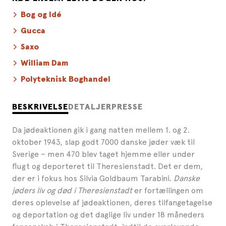
Bog og Idé
Gucca
Saxo
William Dam
Polyteknisk Boghandel
BESKRIVELSE
DETALJER
PRESSE
Da jødeaktionen gik i gang natten mellem 1. og 2.
oktober 1943, slap godt 7000 danske jøder væk til
Sverige – men 470 blev taget hjemme eller under
flugt og deporteret til Theresienstadt. Det er dem,
der er i fokus hos Silvia Goldbaum Tarabini.
Danske
jøders liv og død i Theresienstadt
er fortællingen om
deres oplevelse af jødeaktionen, deres tilfangetagelse
og deportation og det daglige liv under 18 måneders