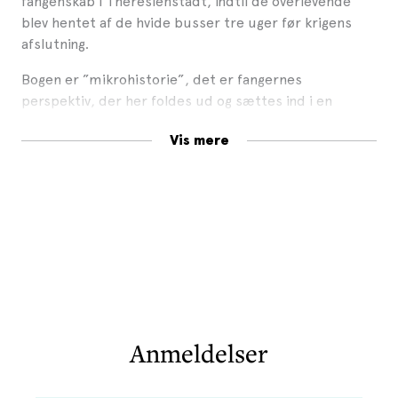
fangenskab i Theresienstadt, indtil de overlevende
blev hentet af de hvide busser tre uger før krigens
afslutning.
Bogen er ”mikrohistorie”, det er fangernes
perspektiv, der her foldes ud og sættes ind i en
kontekst af Silvia Goldbaum Tarabini, der bygger sin
Vis mere
bog på et enormt materiale og i vidt omfang nyt stof –
herunder mere end 30 interviews hun har lavet med
overlevende, dagbøger, vidnesbyrd, breve,
spørgeskemaer udfyldt ved hjemkomsten, senere
beretninger osv.
Jødernes vellykkede flugt i oktober 1943 er en
enestående begivenhed – denne bog handler om dem,
der hidtil har manglet i den fortælling.
Anmeldelser