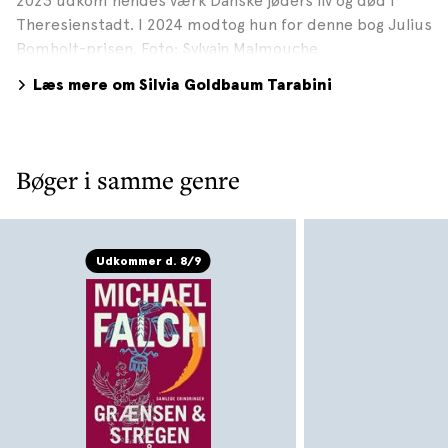
2023 udkom hendes værk Danske jøders liv og død i
Theresienstadt. I 2024 modtog hun for denne bog Julius
Bomholt-prisen. Foto: Sylvain Malmouche
Læs mere om Silvia Goldbaum Tarabini
Bøger i samme genre
Udkommer d. 8/9