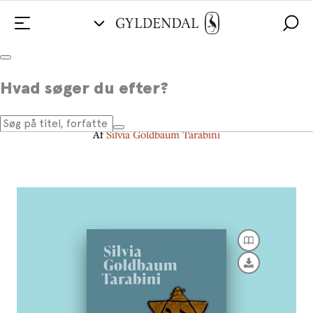
Danske jøders liv og død i
Hvad søger du efter?
Theresienstadt
Af
Silvia Goldbaum Tarabini