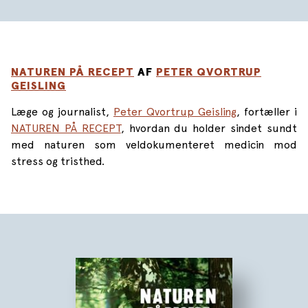
• Gåture er et stærkt middel mod søvnløshed,
depression, stress og angst – i nogle tilfælde kan du gå
dig helt rask.
NATUREN PÅ RECEPT
AF
PETER QVORTRUP
• Går du, skærper du hukommelsen, kreativiteten og
GEISLING
evnen til at lære.
Læge og journalist,
Peter Qvortrup Geisling
, fortæller i
I mere end en menneskealder har overlæge og
NATUREN PÅ RECEPT
, hvordan du holder sindet sundt
professor Bente Klarlund Pedersen beskæftiget sig
med naturen som veldokumenteret medicin mod
med motion og sundhed. Hun er førende på sit felt, og
stress og tristhed.
blandt andet kendt for sin ugentlige klumme og
brevkasse i dagbladet Politiken.