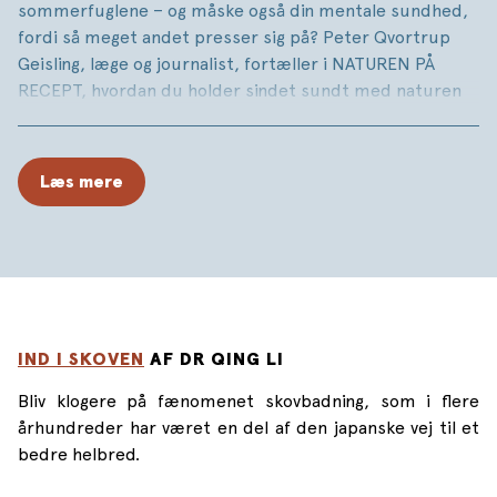
sommerfuglene – og måske også din mentale sundhed,
fordi så meget andet presser sig på? Peter Qvortrup
Geisling, læge og journalist, fortæller i NATUREN PÅ
RECEPT, hvordan du holder sindet sundt med naturen
som veldokumenteret medicin mod stress og tristhed.
Naturen giver os i det hele taget ro og tid til at
reflektere over livet. Det er vigtige mentale vitaminer –
Læs mere
også for vores børn, der vokser op med iPad’en som
elsket legekammerat, samtidig med at de er langt
mindre ude i naturen end tidligere generationer.
NATUREN PÅ RECEPT er desuden en stærk, personlig og
inspirerende fortælling om Peter Qvortrup Geislings
barndom i den nordjyske natur og hans ønske om at
plante naturglæde og ro i sin lille datters sind.
IND I SKOVEN
AF DR QING LI
Bliv klogere på fænomenet skovbadning, som i flere
århundreder har været en del af den japanske vej til et
bedre helbred.