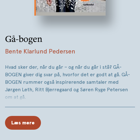
Gå-bogen
Bente Klarlund Pedersen
Hvad sker der, når du går – og når du går i stå? GÅ-
BOGEN giver dig svar på, hvorfor det er godt at gå. GÅ-
BOGEN rummer også inspirerende samtaler med
Jørgen Leth, Ritt Bjerregaard og Søren Ryge Petersen
om at gå.
• Du nedsætter din risiko for 35 sygdomme; herunder
kræft, demens og hjertesygdomme.
Læs mere
• Går du en time mere hver dag, kan du tabe 5-10 kilo på
et halvt år og bekæmper inflammation i kroppen.