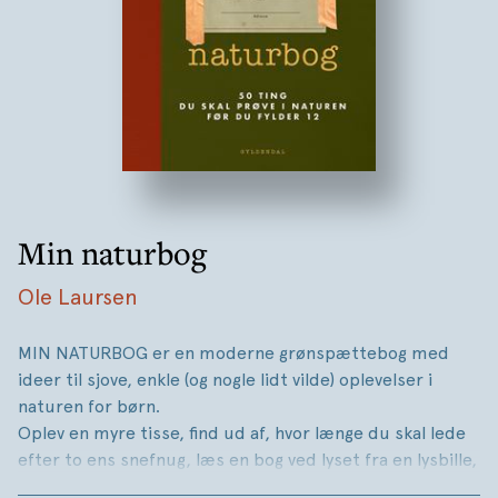
Min naturbog
Ole Laursen
MIN NATURBOG er en moderne grønspættebog med
ideer til sjove, enkle (og nogle lidt vilde) oplevelser i
naturen for børn.
Oplev en myre tisse, find ud af, hvor længe du skal lede
efter to ens snefnug, læs en bog ved lyset fra en lysbille,
og slå verdensrekorden i snegleræs.