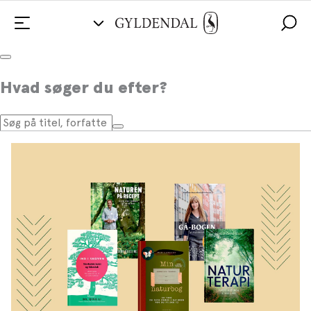
Tag med ud i naturen
Hvad søger du efter?
Tank mentale vitaminer, naturglæde og ro i den
danske natur.