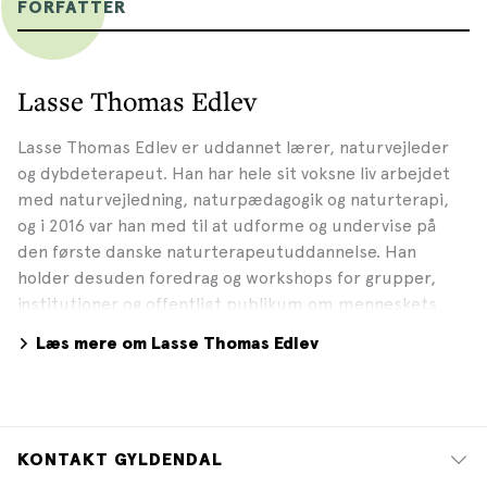
FORFATTER
Lasse Thomas Edlev
Lasse Thomas Edlev er uddannet lærer, naturvejleder
og dybdeterapeut. Han har hele sit voksne liv arbejdet
med naturvejledning, naturpædagogik og naturterapi,
og i 2016 var han med til at udforme og undervise på
den første danske naturterapeut­uddannelse. Han
holder desuden foredrag og workshops for grupper,
institutioner og offentligt publikum om menneskets
veje til dybere samspil med naturen.
Læs mere om Lasse Thomas Edlev
KONTAKT GYLDENDAL