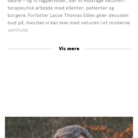
bedre – og til fagpersoner, der vil inddrage naturen i
terapeutisk arbejde med klienter, patienter og
borgere. Forfatter Lasse Thomas Edlev giver desuden
bud på, hvordan vi kan leve med naturen i et moderne
samfund.
For nogle mennesker er naturen en redning under en
Vis mere
opstået livskrise. For andre er naturen en daglig kilde
til sundhed og vitalitet. Og for andre igen sætter
naturen livet i relief og udpeger nye retninger i
tilværelsen. Mange mennesker oplever i dag stress og
depression, ligesom naturen er truet af
klimaændringer og økologiske kriser. Menneskets
sundhed og klodens tilstand kalder på, at vi styrker og
fornyr vores forhold til naturen – både naturen i os
selv og naturen omkring os.