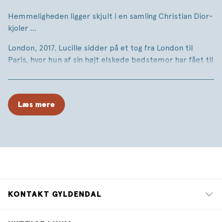
Hemmeligheden ligger skjult i en samling Christian Dior-
kjoler ...
London, 2017. Lucille sidder på et tog fra London til
Paris, hvor hun af sin højt elskede bedstemor har fået til
opgave at hente en helt særlig kjole hjem. Lucille kender
hverken kjolens historie eller betydning, men snart er
hun på jagt efter ledetråde og svar i byernes by.
Læs mere
Paris, 1952. Efterkrigstidens Frankrig er fuld af glamour
og fest, og Alice Ainsley befinder sig midt i det hele. Som
hustru til den britiske ambassadør er det Alices job at
afholde store selskaber og være en del af jetsettet, også
selv om hun ikke altid trives i det. Hendes mand
overøser hende med juveler og smukke couture-kjoler,
men hun kan ikke mærke hans kærlighed. Da hun en dag
KONTAKT GYLDENDAL
ser et venligt, smilende ansigt ved endnu et selskab, får
Alice lyst til at følge sit hjerte ... uanset konsekvenserne.