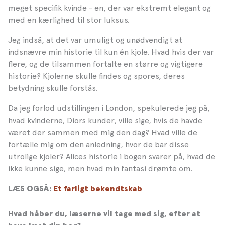
meget specifik kvinde - en, der var ekstremt elegant og
med en kærlighed til stor luksus.
Jeg indså, at det var umuligt og unødvendigt at
indsnævre min historie til kun én kjole. Hvad hvis der var
flere, og de tilsammen fortalte en større og vigtigere
historie? Kjolerne skulle findes og spores, deres
betydning skulle forstås.
Da jeg forlod udstillingen i London, spekulerede jeg på,
hvad kvinderne, Diors kunder, ville sige, hvis de havde
været der sammen med mig den dag? Hvad ville de
fortælle mig om den anledning, hvor de bar disse
utrolige kjoler? Alices historie i bogen svarer på, hvad de
ikke kunne sige, men hvad min fantasi drømte om.
LÆS OGSÅ
:
Et farligt bekendtskab
Hvad håber du, læserne vil tage med sig, efter at