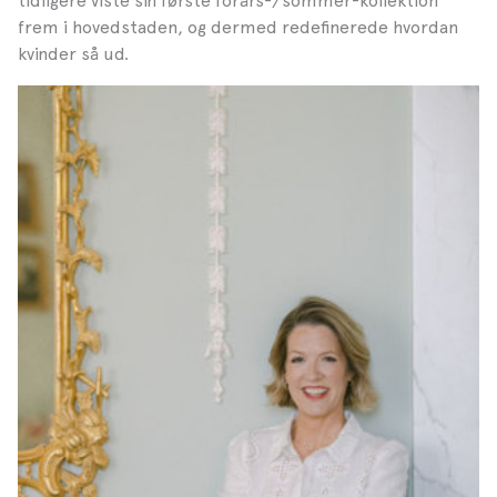
tidligere viste sin første forårs-/sommer-kollektion
frem i hovedstaden, og dermed redefinerede hvordan
kvinder så ud.