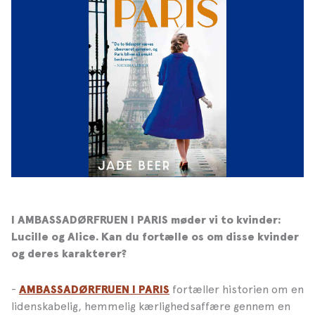
I AMBASSADØRFRUEN I PARIS møder vi to kvinder:
Lucille og Alice. Kan du fortælle os om disse kvinder
og deres karakterer?
-
fortæller historien om en
AMBASSADØRFRUEN I PARIS
lidenskabelig, hemmelig kærlighedsaffære gennem en