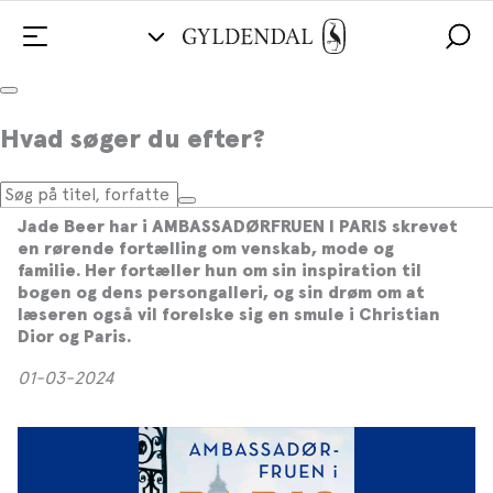
»Jeg håber, at læserne vil heppe på og
Hvad søger du efter?
beundre alle kvinderne i denne
historie«
Jade Beer har i AMBASSADØRFRUEN I PARIS skrevet
en rørende fortælling om venskab, mode og
familie. Her fortæller hun om sin inspiration til
bogen og dens persongalleri, og sin drøm om at
læseren også vil forelske sig en smule i Christian
Dior og Paris.
01-03-2024