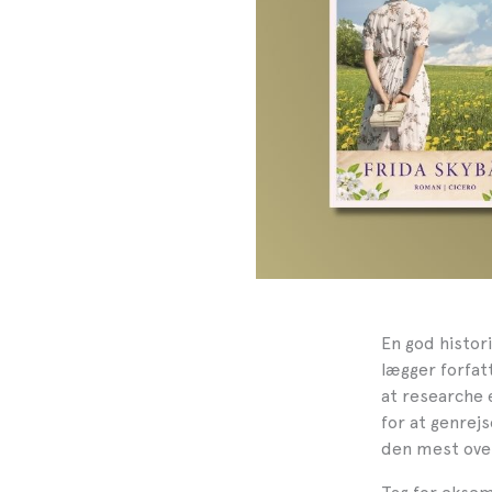
En god histor
lægger forfat
at researche 
for at genrej
den mest ove