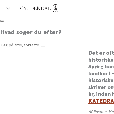
Fascin
Hvad søger du efter?
roman
Det er of
historisk
Spørg ba
landkort 
historiske
skriver om
år, inden
KATEDRA
Af Rasmus Me