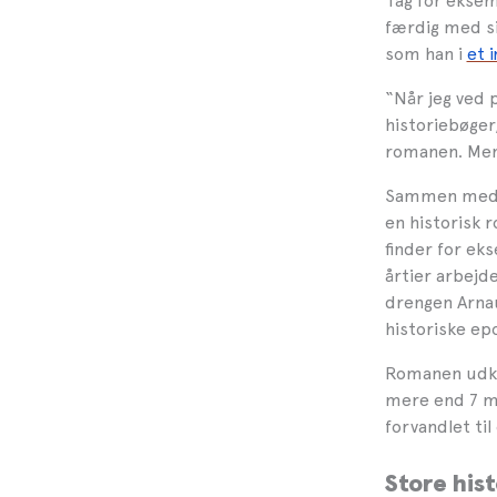
Tag for ekse
færdig med s
som han i
et 
“Når jeg ved p
historiebøger
romanen. Men 
Sammen med ba
en historisk 
finder for eks
årtier arbejd
drengen Arnau
historiske epo
Romanen udkom
mere end 7 mi
forvandlet til
Store his