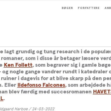
BØGER
FORFATTERE
ANB
eret af fortiden: Historiske
er går som varmt brød
te lagt grundig og tung research i de populæ
e romaner, som i disse år betager læsere ver
re
Ken Follett
, som begraver sig i gamle bøge
– og nogle gange vandrer rundt i katedraler 
 ruiner i dagevis for at blive skarp på den pe
. Eller
Ildefonso Falcones
, som arbejdede h
 han blev færdig med succesromanen
HAVET
L
.
ldgaard Harboe / 24-03-2022