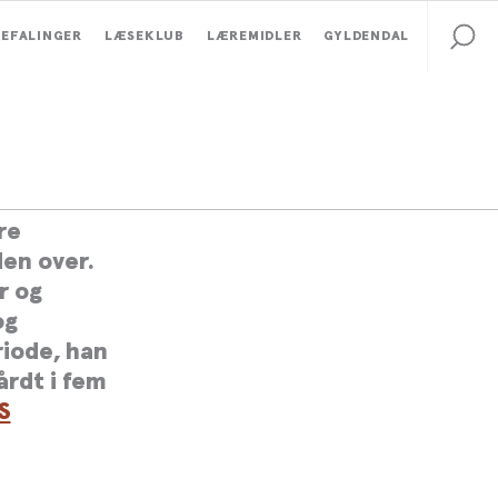
EFALINGER
LÆSEKLUB
LÆREMIDLER
GYLDENDAL
re
den over.
r og
og
riode, han
årdt i fem
S