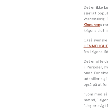
Det er ikke k
særligt popul
Verdenskrig. 
Kinnunen
s r
krigens slutn
Også svensk
HEMMELIGHE
fra krigens t
Det er ofte d
i. Perioder, h
ondt. For ek
udspiller sig
også på et fe
”Som med så m
mænd,” sige
”Jeg er evigt 