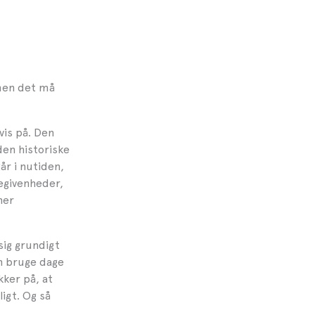
 men det må
vis på. Den
den historiske
år i nutiden,
egivenheder,
ner
sig grundigt
an bruge dage
kker på, at
igt. Og så