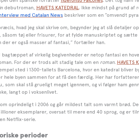
mpel den spanske forfatter
Ildefonso Falcones
. Det tog ham fe
in debutroman,
HAVETS KATEDRAL
. Ikke mindst på grund af 
interview med Catalan News
beskriver som en ”omvendt pyra
ræcis, hvad jeg skal skrive om, begynder jeg at slå detaljer op
, såsom tøj eller frisurer, for at fylde manuskriptet og sætte
der er også masser af fantasi,” fortæller han.
gtæppet af virkelig begivenheder er netop fantasi en hove
roman. For der er trods alt stadig tale om en
roman
.
HAVETS 
empel sted i 1300-tallets Barcelona, hvor en katedral bliver by
er hele byen sammen for at få den færdig. Her har forfattere
, som skal stå grueligt meget igennem, og vi følger ham ge
ke, langt op i voksenlivet.
 oprindeligt i 2006 og går mildest talt som varmt brød. Den
llioner eksemplarer, oversat til mere end 40 sprog, og er ti
 en Netflix-serie.
toriske perioder