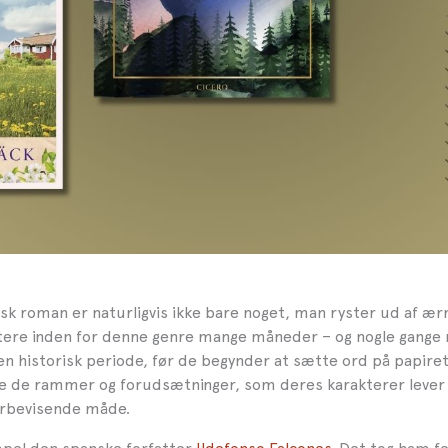
isk roman er naturligvis ikke bare noget, man ryster ud af æ
tere inden for denne genre mange måneder – og nogle gange 
en historisk periode, før de begynder at sætte ord på papiret
se de rammer og forudsætninger, som deres karakterer lever
rbevisende måde.