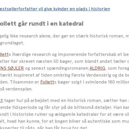
estsellerforfatter vil give kvinder en plads i historien
llett går rundt i en katedral
lgelig ikke research alene, der gør en stærk historisk roman,
 grundlaget.
llett
s ihærdige research og imponerende forfatterskab et be
fatter har skrevet næsten 50 bøger, som blandt andet tæller 
NS SØJLER
og senest spændingsromanen
ALDRIG
, som foreg
ærkt inspireret af tiden omkring Første Verdenskrig og de b
 den. Tilsammen er
Follett
s bøger solgt i svimlende 180 millio
på verdensplan.
tt
tager hul på arbejdet med en historisk roman, sætter han 
dende tidsperiode og får styr på de bittesmå detaljer. Han k
undt i historiske ruiner og ældgamle katedraler for at være si
alt, hvad han kunne, for at bogen bliver så autentiske som mul
sperter til råds, når han får brug for det.