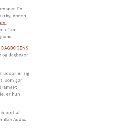
romaner. En
mkring Anden
mmi
om efter
jnene.
n
DAGBOGENS
e og dagbøger
 udspiller sig
et, som gør
 dramaet
de, er hun
mineret af
illan Audio.
.”