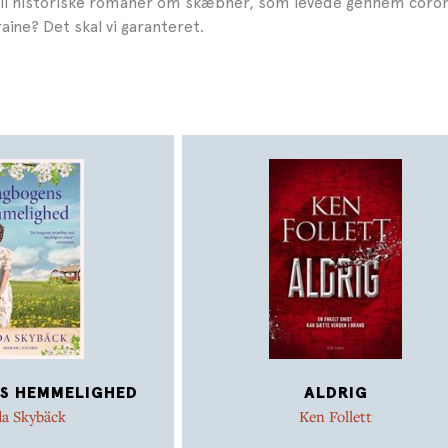
til historiske romaner om skæbner, som levede gennem cor
raine? Det skal vi garanteret.
S HEMMELIGHED
ALDRIG
da Skybäck
Ken Follett