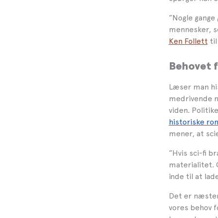
”Nogle gange 
mennesker, so
Ken Follett
ti
Behovet f
Læser man his
medrivende me
viden. Politi
historiske r
mener, at scie
”Hvis sci-fi b
materialitet.
inde til at la
Det er næsten
vores behov fo