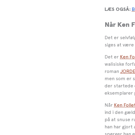
B
LÆS OGSÅ:
Når Ken Fo
Det er selvfø
siges at være
Det er
Ken Fo
walisiske for
roman
JORDE
men som er st
der startede
eksemplarer 
Når
Ken Folle
ind i den gæl
på at snuse r
han har gjort 
spørger han ek