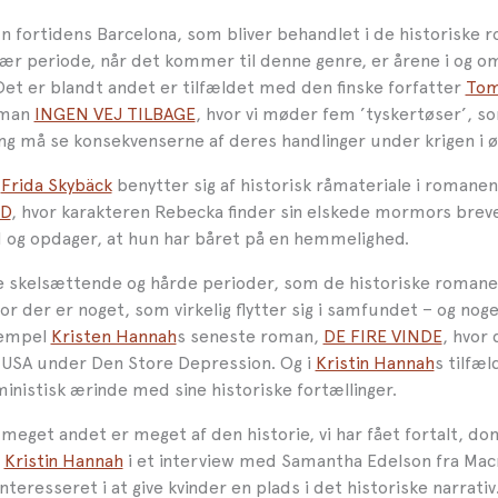
un fortidens Barcelona, som bliver behandlet i de historiske 
ær periode, når det kommer til denne genre, er årene i og o
Det er blandt andet er tilfældet med den finske forfatter
To
oman
INGEN VEJ TILBAGE
, hvor vi møder fem ’tyskertøser’, s
ing må se konsekvenserne af deres handlinger under krigen i ø
e
Frida Skybäck
benytter sig af historisk råmateriale i romane
D
, hvor karakteren Rebecka finder sin elskede mormors brev
id og opdager, at hun har båret på en hemmelighed.
e skelsættende og hårde perioder, som de historiske romaner
vor der er noget, som virkelig flytter sig i samfundet – og nog
sempel
Kristen Hannah
s seneste roman,
DE FIRE VINDE
, hvor
 i USA under Den Store Depression. Og i
Kristin Hannah
s tilfæl
ministisk ærinde med sine historiske fortællinger.
eget andet er meget af den historie, vi har fået fortalt, do
r
Kristin Hannah
i et interview med Samantha Edelson fra Macm
interesseret i at give kvinder en plads i det historiske narrativ