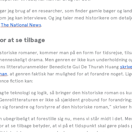
gør jeg brug af en researcher, som finder gamle bøger og lan
m jeg kan interviewe. Og jeg taler med historikere om detalj
l
The National News
.
or at se tilbage
toriske romaner, kommer man på en form for tidsrejse, tils
nneskeligt drama. Men genren er ikke kun underholdning og
kens litteraturanmelder Benedicte Gui De Thurah Huang
skriv
oman
, at genren faktisk har mulighed for at forandre noget. L
nce fiction kan:
ragte teknologi og logik, så bringer den historiske roman os k
 Genrelitteraturen er ikke så sjældent grobund for forandring;
de sig forandre og forstyrre af den historiske roman,” skriver h
 ubegribeligt at forestille sig nu, mens vi står midt i det. M
r at se tilbage betyder, at vi på et tidspunkt skal gøre plads 