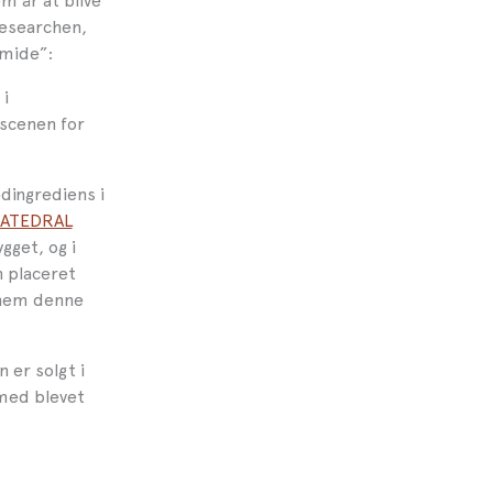
m år at blive
researchen,
mide”:
 i
 scenen for
dingrediens i
KATEDRAL
gget, og i
n placeret
nnem denne
 er solgt i
lmed blevet