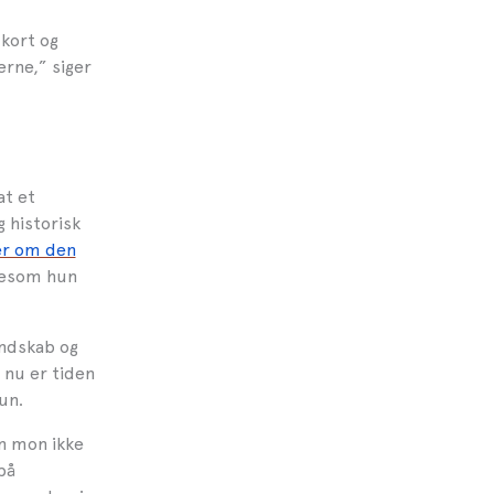
dkort og
erne,” siger
at et
 historisk
er om den
igesom hun
undskab og
 nu er tiden
un.
en mon ikke
på