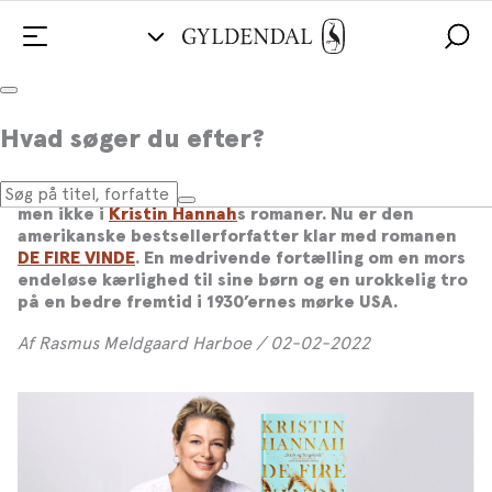
Bestsellerforfatter vil give kvinder en
Hvad søger du efter?
plads i historien
Kvinder er underrepræsenterede i historiebøgerne,
men ikke i
Kristin Hannah
s romaner. Nu er den
amerikanske bestsellerforfatter klar med romanen
DE FIRE VINDE
. En medrivende fortælling om en mors
endeløse kærlighed til sine børn og en urokkelig tro
på en bedre fremtid i 1930’ernes mørke USA.
Af Rasmus Meldgaard Harboe / 02-02-2022