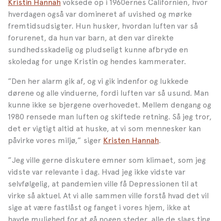
Kristin Hannah
voksede op i 1960ernes Californien, hvor
hverdagen også var domineret af uvished og mørke
fremtidsudsigter. Hun husker, hvordan luften var så
forurenet, da hun var barn, at den var direkte
sundhedsskadelig og pludseligt kunne afbryde en
skoledag for unge Kristin og hendes kammerater.
”Den her alarm gik af, og vi gik indenfor og lukkede
dørene og alle vinduerne, fordi luften var så usund. Man
kunne ikke se bjergene overhovedet. Mellem dengang og
1980 rensede man luften og skiftede retning. Så jeg tror,
det er vigtigt altid at huske, at vi som mennesker kan
påvirke vores miljø,” siger
Kristen Hannah
.
”Jeg ville gerne diskutere emner som klimaet, som jeg
vidste var relevante i dag. Hvad jeg ikke vidste var
selvfølgelig, at pandemien ville få Depressionen til at
virke så aktuel. At vi alle sammen ville forstå hvad det vil
sige at være fastlåst og fanget i vores hjem, ikke at
havde mulighed for at gå nogen steder, alle de slags ting.