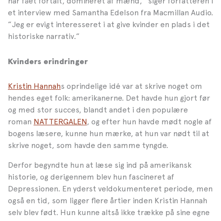
har fået fortalt, domineret af mænd,” siger forfatteren i
et interview med Samantha Edelson fra Macmillan Audio.
”Jeg er evigt interesseret i at give kvinder en plads i det
historiske narrativ.”
Kvinders erindringer
Kristin Hannah
s oprindelige idé var at skrive noget om
hendes eget folk: amerikanerne. Det havde hun gjort før
og med stor succes, blandt andet i den populære
roman
NATTERGALEN
, og efter hun havde mødt nogle af
bogens læsere, kunne hun mærke, at hun var nødt til at
skrive noget, som havde den samme tyngde.
Derfor begyndte hun at læse sig ind på amerikansk
historie, og derigennem blev hun fascineret af
Depressionen. En yderst veldokumenteret periode, men
også en tid, som ligger flere årtier inden Kristin Hannah
selv blev født. Hun kunne altså ikke trække på sine egne