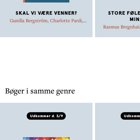
SKAL VI VÆRE VENNER?
STORE FØLE
MIN
Gunilla Bergström
,
Charlotte Pardi
,
Sabine Lemire
,
Signe Kjær
,
Inger
Rasmus Bregnhøi
Tobiasen
,
Kirsten Sonne Harild
,
Alberte
Mikkel Sommer C
Winding
,
Jujja Wieslander
,
Rasmus
Sonne Harild
,
Cha
Bregnhøi
,
Trine Bundsgaard
Ringtved
,
Stin
Tobiasen
,
Maria
Win
Bøger i samme genre
Udkommer d. 3/9
Udkomme