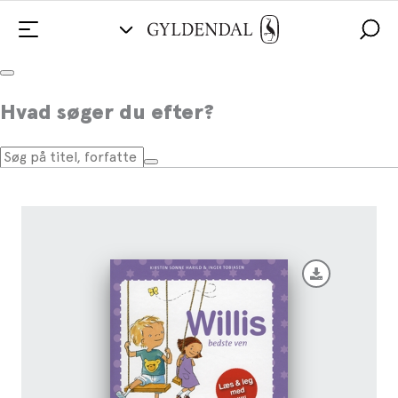
Willis bedste ven
Hvad søger du efter?
Af
Kirsten Sonne Harild
,
Inger Tobiasen