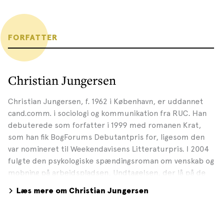
FORFATTER
Christian Jungersen
Christian Jungersen, f. 1962 i København, er uddannet
cand.comm. i sociologi og kommunikation fra RUC. Han
debuterede som forfatter i 1999 med romanen Krat,
som han fik BogForums Debutantpris for, ligesom den
var nomineret til Weekendavisens Litteraturpris. I 2004
fulgte den psykologiske spændingsroman om venskab og
mobning på arbejdspladsen, Undtagelsen, der lå på de
danske bestsellerlister halvandet år i træk. For den
Læs mere om Christian Jungersen
modtog han De Gyldne Laurbær og DR Romanprisen.
Bogen blev i 2010 kåret som ”Årtiets bedste danske
roman”. Filmatiseringen af historien havde