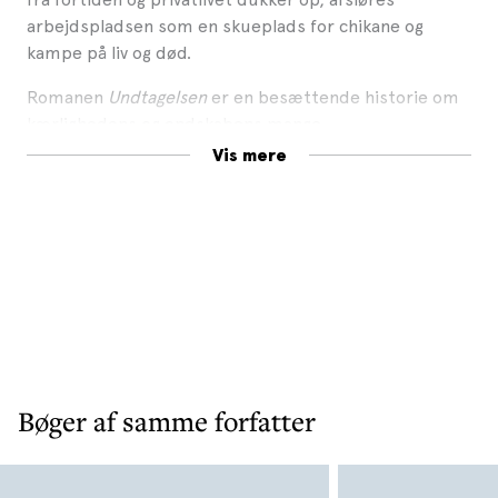
arbejdspladsen som en skueplads for chikane og
kampe på liv og død.
Romanen
Undtagelsen
er en besættende historie om
kærlighedens og ondskabens mange
forklædninger. For den modtog forfatteren Christian
Vis mere
Jungersen De Gyldne Laurbær 2004.
Bøger af samme forfatter