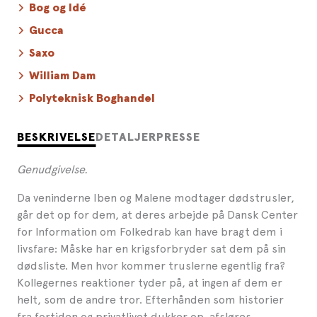
Bog og Idé
Gucca
Saxo
William Dam
Polyteknisk Boghandel
BESKRIVELSE
DETALJER
PRESSE
Genudgivelse.
Da veninderne Iben og Malene modtager dødstrusler,
går det op for dem, at deres arbejde på Dansk Center
for Information om Folkedrab kan have bragt dem i
livsfare: Måske har en krigsforbryder sat dem på sin
dødsliste. Men hvor kommer truslerne egentlig fra?
Kollegernes reaktioner tyder på, at ingen af dem er
helt, som de andre tror. Efterhånden som historier
fra fortiden og privatlivet dukker op, afsløres