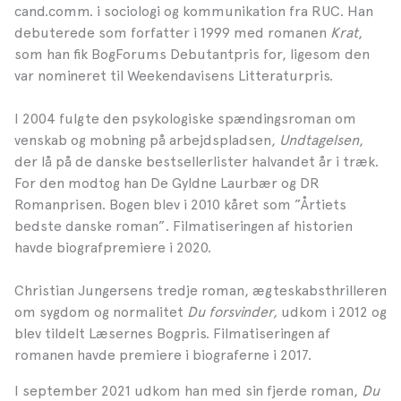
cand.comm. i sociologi og kommunikation fra RUC. Han
debuterede som forfatter i 1999 med romanen
Krat
,
som han fik BogForums Debutantpris
for, ligesom den
var nomineret til Weekendavisens Litteraturpris.
I 2004 fulgte den psykologiske spændingsroman om
venskab og mobning på arbejdspladsen,
Undtagelsen
,
der lå på de danske bestsellerlister halvandet år i træk.
For den modtog han De Gyldne Laurbær og DR
Romanprisen. Bogen blev i 2010 kåret som ”Årtiets
bedste danske roman”. Filmatiseringen af historien
havde biografpremiere i 2020.
Christian Jungersens tredje roman, ægteskabsthrilleren
om sygdom og normalitet
Du forsvinder,
udkom i 2012 og
blev tildelt Læsernes Bogpris. Filmatiseringen af
romanen havde premiere i biograferne i 2017.
I september 2021 udkom han med sin fjerde roman,
Du