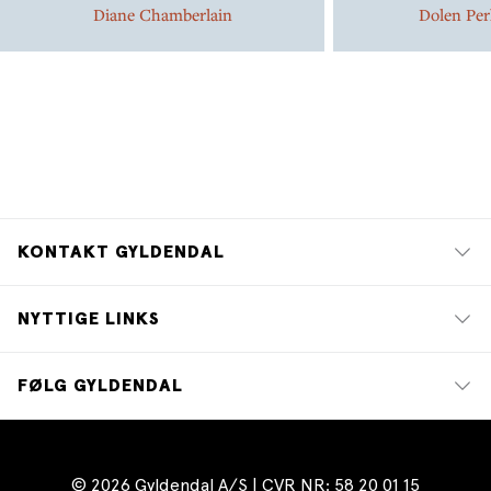
Diane Chamberlain
Dolen Per
KONTAKT GYLDENDAL
NYTTIGE LINKS
FØLG GYLDENDAL
© 2026 Gyldendal A/S | CVR NR: 58 20 01 15