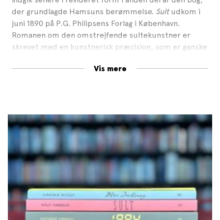
der grundlagde Hamsuns berømmelse.
Sult
udkom i
juni 1890 på P.G. Philipsens Forlag i København.
Romanen om den omstrejfende sultekunstner er
skrevet med en kunstnerisk præcision, som er ganske
overrumplende set på baggrund af forfatterens
Vis mere
opvækst i fattigdom, mådelige skolegang og hans
tumultariske liv frem til debuten. En roman med et
glitrende overskud, en stærk intensitet, en helt
elementær kraft og en sublim kreativitet. Fuld af
energi og fordomme. Et værk, man ikke kan læse uden
at få mærker af det.
Med
Sult
fik Hamsun sit store gennembrud og
placerede sig som en central figur i den moderne
skandinaviske opbrudslitteratur, der i stedet for
1880’ernes sociale realisme introducerede en ny
psykologisk digtning med vægt på det ubevidste
sjæleliv.
Sult
er et af den moderne romans første
hovedværker, og dens fortælleteknik, dens stream of