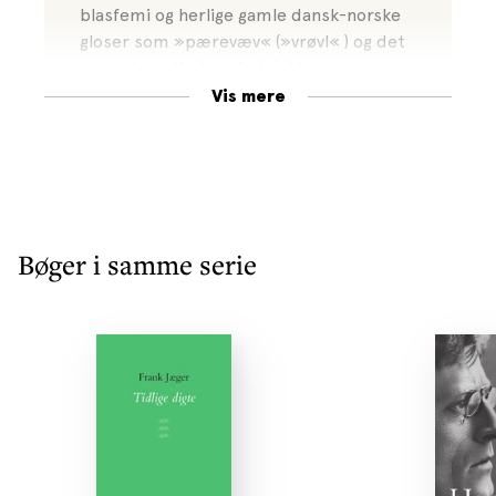
blasfemi og herlige gamle dansk-norske
gloser som »pærevæv« (»vrøvl« ) og det
nuttede »bif« (»bøf« ). (…) Udgaven er
også forsynet med et fyldigt efterord
Vis mere
ved Peer E. Sørensen og Jesper Gehlert
Nielsen. Det er akademisk med meget
stort A - lixtallet fås næppe højere - og
interessant. (…)
Sult
er en helvedes god
bog, og dette er en fornem udgave.
Bøger i samme serie