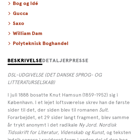
Bog og Idé
Gucca
Saxo
William Dam
Polyteknisk Boghandel
BESKRIVELSE
DETALJER
PRESSE
DSL-UDGIVELSE (DET DANSKE SPROG- OG
LITTERATURSELSKAB)
I juli 1888 bosatte Knut Hamsun (1859-1952) sig i
København. I et lejet loftsværelse skrev han de første
sider til det, der siden blev til romanen
Sult
.
Forarbejdet, et 29 sider langt fragment, blev samme
år trykt anonymt i det radikale
Ny Jord. Nordisk
Tidsskrift for Literatur, Videnskab og Kunst
, og teksten
indgik senere i revideret form i anden del af den bog,