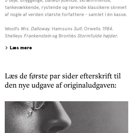
5 seje, uhyggelige, banebrydende, skræmmende,
tankevækkende, rystende og rørende klassikere skrevet
af nogle af verden største forfattere - samlet i én kasse.
Woolfs
Mrs. Dalloway.
Hamsuns
Sult
. Orwells
1984
.
Shelleys
Frankenstein
og Brontës
Stormfulde højder
.
Læs mere
Læs de første par sider efterskrift til
den nye udgave af originaludgaven: