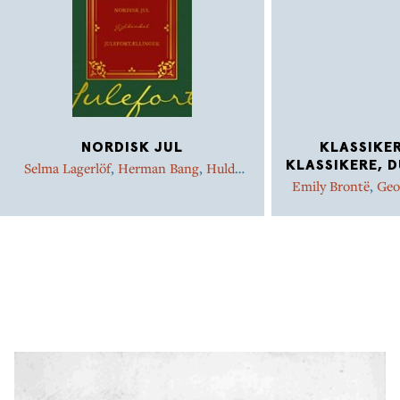
NORDISK JUL
KLASSIKER
KLASSIKERE, 
Selma Lagerlöf
,
Herman Bang
,
Hulda
Lütken
,
Hjalmar Söderberg
,
Knut
Emily Brontë
,
Geo
Hamsun
,
Amalie Skram
,
Marie
Woolf
,
Knut Ha
Bregendahl
,
Victoria Benedictsson
,
Sigrid Undset