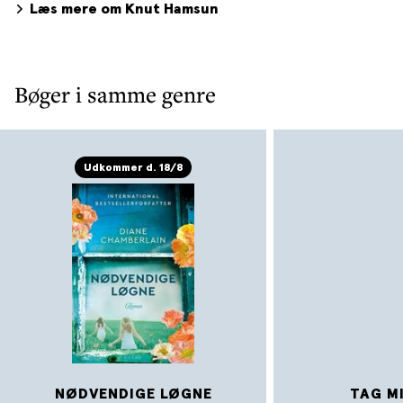
Læs mere om Knut Hamsun
Bøger i samme genre
Udkommer d. 18/8
NØDVENDIGE LØGNE
TAG M