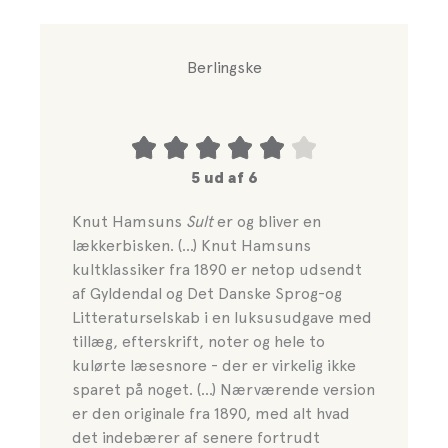
Berlingske
5 ud af 6
Knut Hamsuns
Sult
er og bliver en
lækkerbisken. (...) Knut Hamsuns
kultklassiker fra 1890 er netop udsendt
af Gyldendal og Det Danske Sprog-og
Litteraturselskab i en luksusudgave med
tillæg, efterskrift, noter og hele to
kulørte læsesnore - der er virkelig ikke
sparet på noget. (…) Nærværende version
er den originale fra 1890, med alt hvad
det indebærer af senere fortrudt