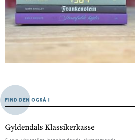
consciouness og dekonstruktion af plottet er
symptomatisk for romanens formhistorie i det 20.
århundrede.
Tekstudgivelse og noter ved Elizabeth Blicher,
Efterskrift ved Peer E. Sørensen og Jesper Gehlert
Nielsen.
FIND DEN OGSÅ I
Gyldendals Klassikerkasse