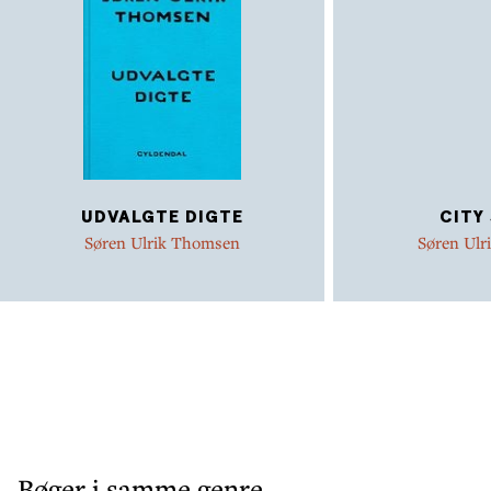
sindssygehospitaler, om klasselærer Bodil, morfar
Henning og skønne Jane fra Sølvgade Skole, men også af
tanker om, hvorfor man skriver, om frygten for
alderdommens rædsler, om efteråret, hvor alting på én
gang flammer op og dør ud. Og om en lejlighed i Store
Kongensgade 23, hvor forfatteren kun boede et enkelt
år, men alligevel er stedet, hvorfra fremtiden altid vil
udstråle. Præcis på jubilæumsdagen, lørdag 25.
UDVALGTE DIGTE
CITY
september 2021, blev debutdigtsamlingen CITY SLANG
Søren Ulrik Thomsen
Søren Ul
genudgivet i en ny udgave. 8. maj 2026 - på Søren Ulrik
Thomsens 70-års fødselsdag - udkom Udvalgte digte. I
bogen introducerer Søren Ulrik Thomsen selv udvalget i
et forord. I 2026 kan han også fejre sit 45-års
forfatterjubilæum. Søren Ulrik Thomsen blev medlem af
Det Danske Akademi i 1995 og har modtaget mange
priser for sit forfatterskab – herunder i 2025 Det
Svenske Akademis Nordiske Pris, også kaldet ”den lille
Nobelpris”. Foto: Sara Galbiati, 2026
Bøger i samme genre