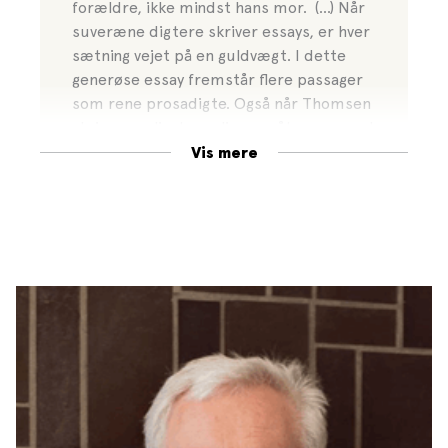
forældre, ikke mindst hans mor. (…) Når
suveræne digtere skriver essays, er hver
sætning vejet på en guldvægt. I dette
generøse essay fremstår flere passager
som rene prosadigte. Også når Thomsen
skriver om livets realisme, gåturene med
faren, der endnu lever, er han i
Vis mere
særklasse.