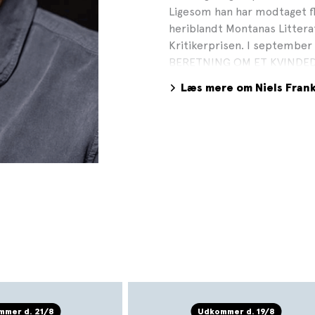
Ligesom han har modtaget fle
heriblandt Montanas Littera
Kritikerprisen. I septemb
BERETNING OM ET KVINDEDRA
nomineret til Politikens Lit
Læs mere om Niels Fran
Litteraturpris 2023. I janu
BERETNING OM EN FAMILIE, d
af FANDEN TAGE DIG. Niels 
Danners Ærespris for bl.a.
HER. Foto: Sara Galbiati, G
mer d. 21/8
Udkommer d. 19/8