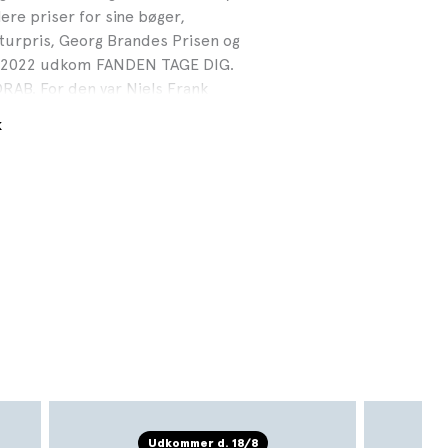
re priser for sine bøger,
turpris, Georg Brandes Prisen og
er 2022 udkom FANDEN TAGE DIG.
B. For den var Niels Frank
teraturpris 2022 og til Nordisk Råds
k
ar 2025 fulgte DET SLUTTER HER.
er er en selvstændig fortsættelse
Frank modtog 3. november 2025
 FANDEN TAGE DIG og DET SLUTTER
yldendal Medie 2022
Udkommer d. 18/8