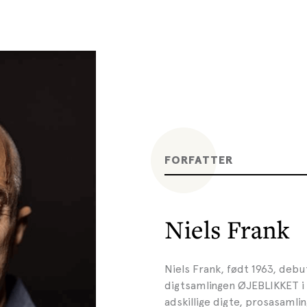
FORFATTER
Niels Frank
Niels Frank, født 1963, de
digtsamlingen ØJEBLIKKET i 
adskillige digte, prosasamli