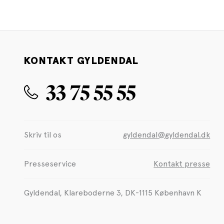
KONTAKT GYLDENDAL
33 75 55 55
Skriv til os
gyldendal@gyldendal.dk
Presseservice
Kontakt presse
Gyldendal, Klareboderne 3, DK-1115 København K