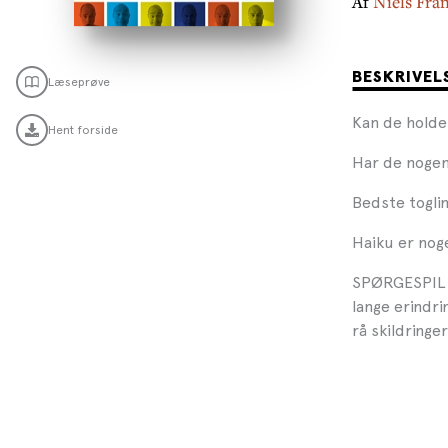
Af
Niels Fra
BESKRIVEL
Læseprøve
Kan de hold
Hent forside
Har de nogen
Bedste toglin
Haiku er noge
SPØRGESPIL e
lange erindri
rå skildringe