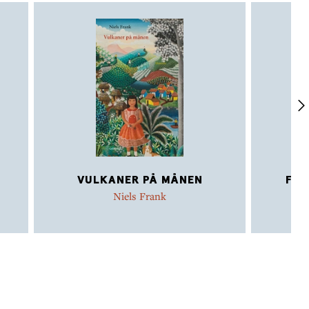
VULKANER PÅ MÅNEN
FØR
Niels Frank