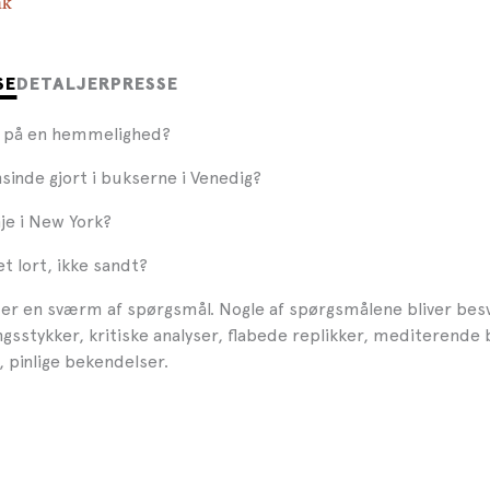
nk
SE
DETALJER
PRESSE
e på en hemmelighed?
sinde gjort i bukserne i Venedig?
je i New York?
t lort, ikke sandt?
r en sværm af spørgsmål. Nogle af spørgsmålene bliver be
ngsstykker, kritiske analyser, flabede replikker, mediterende 
r, pinlige bekendelser.