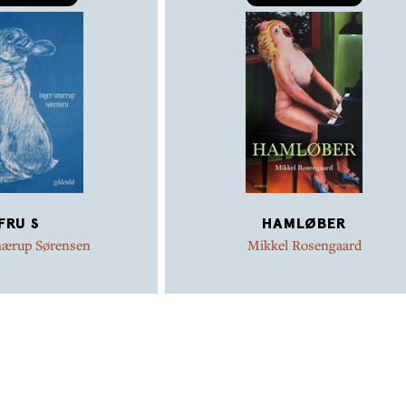
FRU S
HAMLØBER
mærup Sørensen
Mikkel Rosengaard