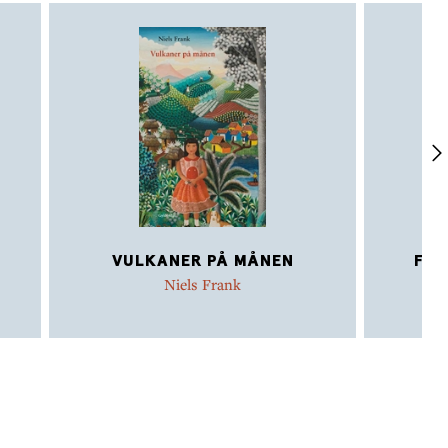
VULKANER PÅ MÅNEN
FØR
Niels Frank