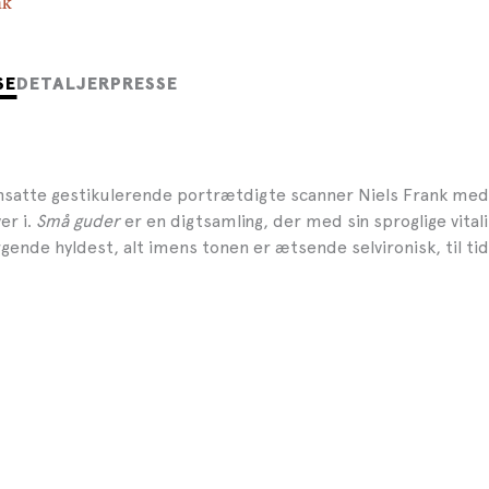
nk
SE
DETALJER
PRESSE
atte gestikulerende portrætdigte scanner Niels Frank med
ver i.
Små guder
er en digtsamling, der med sin sproglige vitalit
ende hyldest, alt imens tonen er ætsende selvironisk, til tid