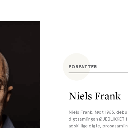
FORFATTER
Niels Frank
Niels Frank, født 1963, de
digtsamlingen ØJEBLIKKET i 
adskillige digte, prosasamli