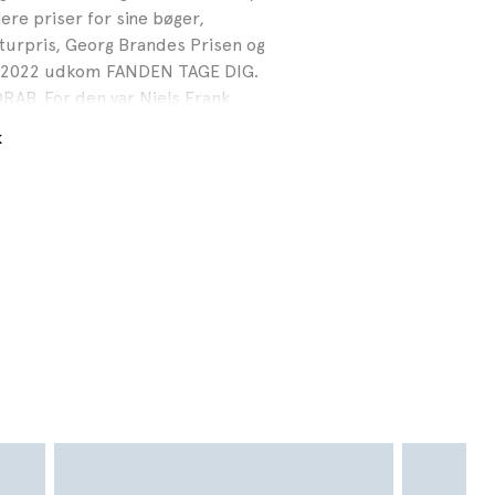
re priser for sine bøger,
turpris, Georg Brandes Prisen og
er 2022 udkom FANDEN TAGE DIG.
B. For den var Niels Frank
teraturpris 2022 og til Nordisk Råds
k
ar 2025 fulgte DET SLUTTER HER.
er er en selvstændig fortsættelse
Frank modtog 3. november 2025
 FANDEN TAGE DIG og DET SLUTTER
yldendal Medie 2022