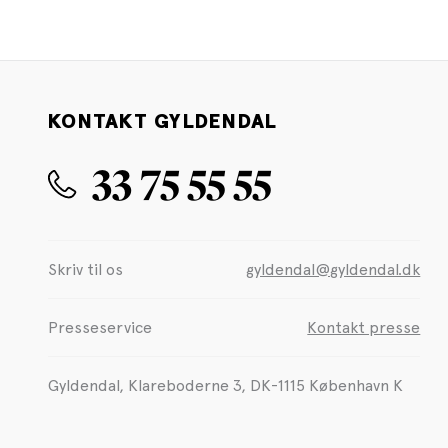
KONTAKT GYLDENDAL
33 75 55 55
Skriv til os
gyldendal@gyldendal.dk
Presseservice
Kontakt presse
Gyldendal, Klareboderne 3, DK-1115 København K