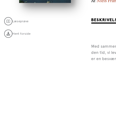
Af
Niels Fra
BESKRIVEL
Læseprøve
Hent forside
Med sammens
den tid, vi le
er en besværg