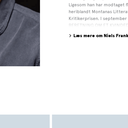
Ligesom han har modtaget fle
heriblandt Montanas Littera
Kritikerprisen. I septemb
BERETNING OM ET KVINDEDRA
nomineret til Politikens Lit
Læs mere om Niels Fran
Litteraturpris 2023. I janu
BERETNING OM EN FAMILIE, d
af FANDEN TAGE DIG. Niels 
Danners Ærespris for bl.a.
HER. Foto: Sara Galbiati, G